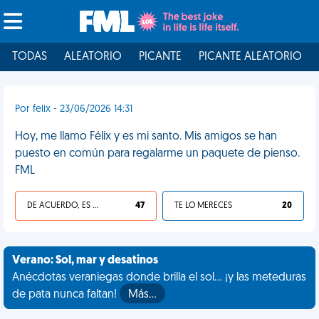
TODAS
ALEATORIO
PICANTE
PICANTE ALEATORIO
Por felix - 23/06/2026 14:31
Hoy, me llamo Félix y es mi santo. Mis amigos se han
puesto en común para regalarme un paquete de pienso.
FML
DE ACUERDO, ES UNA VIDA HP
47
TE LO MERECES
20
Verano: Sol, mar y desatinos
Anécdotas veraniegas donde brilla el sol... ¡y las meteduras
de pata nunca faltan!
Más…