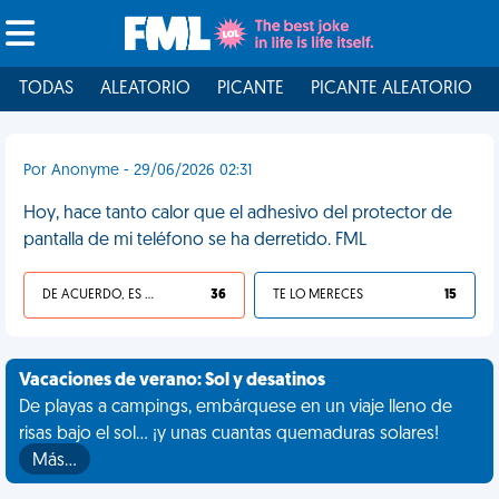
TODAS
ALEATORIO
PICANTE
PICANTE ALEATORIO
Por Anonyme - 29/06/2026 02:31
Hoy, hace tanto calor que el adhesivo del protector de
pantalla de mi teléfono se ha derretido. FML
DE ACUERDO, ES UNA VIDA HP
36
TE LO MERECES
15
Vacaciones de verano: Sol y desatinos
De playas a campings, embárquese en un viaje lleno de
risas bajo el sol... ¡y unas cuantas quemaduras solares!
Más…