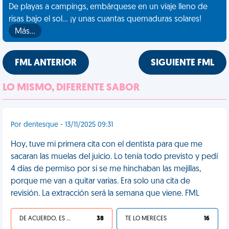
De playas a campings, embárquese en un viaje lleno de
risas bajo el sol... ¡y unas cuantas quemaduras solares!
Más…
FML ANTERIOR
SIGUIENTE FML
LO MISMO, DIFERENTE SABOR
Por dentesque - 13/11/2025 09:31
Hoy, tuve mi primera cita con el dentista para que me
sacaran las muelas del juicio. Lo tenía todo previsto y pedí
4 días de permiso por si se me hinchaban las mejillas,
porque me van a quitar varias. Era solo una cita de
revisión. La extracción será la semana que viene. FML
DE ACUERDO, ES UNA VIDA HP
38
TE LO MERECES
16