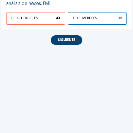
análisis de heces. FML
DE ACUERDO, ES UNA VIDA HP
43
TE LO MERECES
19
SIGUIENTE