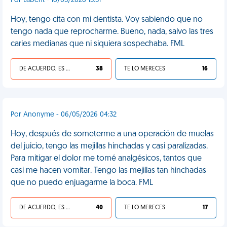
Por LaDent - 16/03/2026 13:31
Hoy, tengo cita con mi dentista. Voy sabiendo que no
tengo nada que reprocharme. Bueno, nada, salvo las tres
caries medianas que ni siquiera sospechaba. FML
DE ACUERDO, ES UNA VIDA HP
38
TE LO MERECES
16
Por Anonyme - 06/05/2026 04:32
Hoy, después de someterme a una operación de muelas
del juicio, tengo las mejillas hinchadas y casi paralizadas.
Para mitigar el dolor me tomé analgésicos, tantos que
casi me hacen vomitar. Tengo las mejillas tan hinchadas
que no puedo enjuagarme la boca. FML
DE ACUERDO, ES UNA VIDA HP
40
TE LO MERECES
17