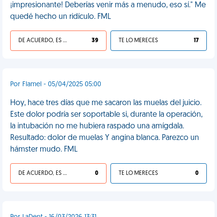
¡impresionante! Deberías venir más a menudo, eso sí." Me
quedé hecho un ridículo. FML
DE ACUERDO, ES UNA VIDA HP
39
TE LO MERECES
17
Por Flamel - 05/04/2025 05:00
Hoy, hace tres días que me sacaron las muelas del juicio.
Este dolor podría ser soportable si, durante la operación,
la intubación no me hubiera raspado una amígdala.
Resultado: dolor de muelas Y angina blanca. Parezco un
hámster mudo. FML
DE ACUERDO, ES UNA VIDA HP
0
TE LO MERECES
0