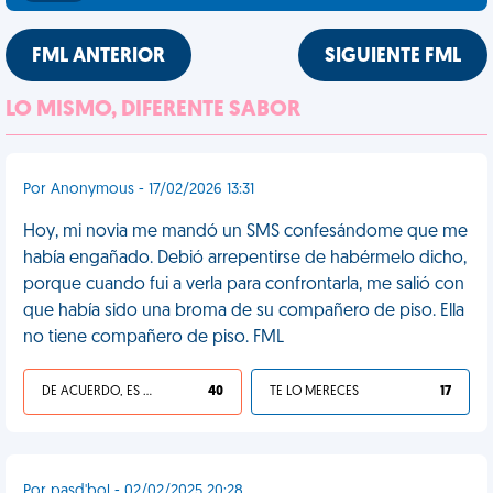
FML ANTERIOR
SIGUIENTE FML
LO MISMO, DIFERENTE SABOR
Por Anonymous - 17/02/2026 13:31
Hoy, mi novia me mandó un SMS confesándome que me
había engañado. Debió arrepentirse de habérmelo dicho,
porque cuando fui a verla para confrontarla, me salió con
que había sido una broma de su compañero de piso. Ella
no tiene compañero de piso. FML
DE ACUERDO, ES UNA VIDA HP
40
TE LO MERECES
17
Por pasd'bol - 02/02/2025 20:28