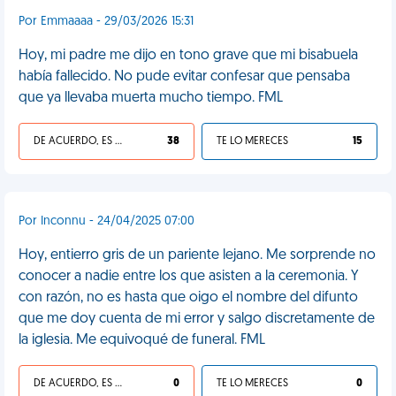
Por Emmaaaa - 29/03/2026 15:31
Hoy, mi padre me dijo en tono grave que mi bisabuela
había fallecido. No pude evitar confesar que pensaba
que ya llevaba muerta mucho tiempo. FML
DE ACUERDO, ES UNA VIDA HP
38
TE LO MERECES
15
Por Inconnu - 24/04/2025 07:00
Hoy, entierro gris de un pariente lejano. Me sorprende no
conocer a nadie entre los que asisten a la ceremonia. Y
con razón, no es hasta que oigo el nombre del difunto
que me doy cuenta de mi error y salgo discretamente de
la iglesia. Me equivoqué de funeral. FML
DE ACUERDO, ES UNA VIDA HP
0
TE LO MERECES
0