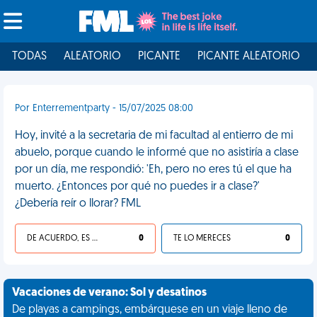
TODAS
ALEATORIO
PICANTE
PICANTE ALEATORIO
Por Enterrementparty - 15/07/2025 08:00
Hoy, invité a la secretaria de mi facultad al entierro de mi
abuelo, porque cuando le informé que no asistiría a clase
por un día, me respondió: 'Eh, pero no eres tú el que ha
muerto. ¿Entonces por qué no puedes ir a clase?'
¿Debería reír o llorar? FML
DE ACUERDO, ES UNA VIDA HP
0
TE LO MERECES
0
Vacaciones de verano: Sol y desatinos
De playas a campings, embárquese en un viaje lleno de