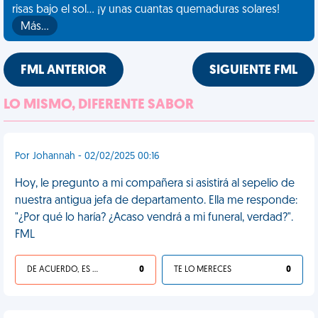
risas bajo el sol... ¡y unas cuantas quemaduras solares!
Más…
FML ANTERIOR
SIGUIENTE FML
LO MISMO, DIFERENTE SABOR
Por Johannah - 02/02/2025 00:16
Hoy, le pregunto a mi compañera si asistirá al sepelio de
nuestra antigua jefa de departamento. Ella me responde:
"¿Por qué lo haría? ¿Acaso vendrá a mi funeral, verdad?".
FML
DE ACUERDO, ES UNA VIDA HP
0
TE LO MERECES
0