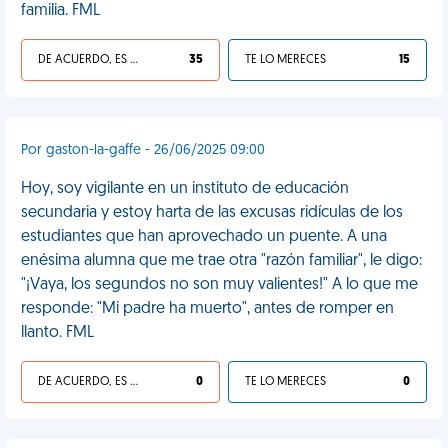
familia. FML
DE ACUERDO, ES UNA VIDA HP
35
TE LO MERECES
15
Por gaston-la-gaffe - 26/06/2025 09:00
Hoy, soy vigilante en un instituto de educación
secundaria y estoy harta de las excusas ridículas de los
estudiantes que han aprovechado un puente. A una
enésima alumna que me trae otra "razón familiar", le digo:
"¡Vaya, los segundos no son muy valientes!" A lo que me
responde: "Mi padre ha muerto", antes de romper en
llanto. FML
DE ACUERDO, ES UNA VIDA HP
0
TE LO MERECES
0