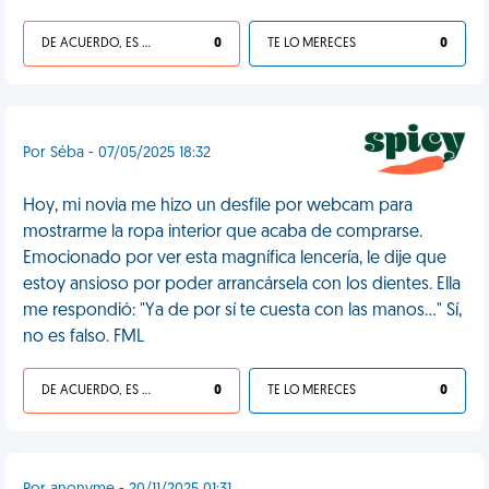
DE ACUERDO, ES UNA VIDA HP
0
TE LO MERECES
0
Por Séba - 07/05/2025 18:32
Hoy, mi novia me hizo un desfile por webcam para
mostrarme la ropa interior que acaba de comprarse.
Emocionado por ver esta magnífica lencería, le dije que
estoy ansioso por poder arrancársela con los dientes. Ella
me respondió: "Ya de por sí te cuesta con las manos..." Sí,
no es falso. FML
DE ACUERDO, ES UNA VIDA HP
0
TE LO MERECES
0