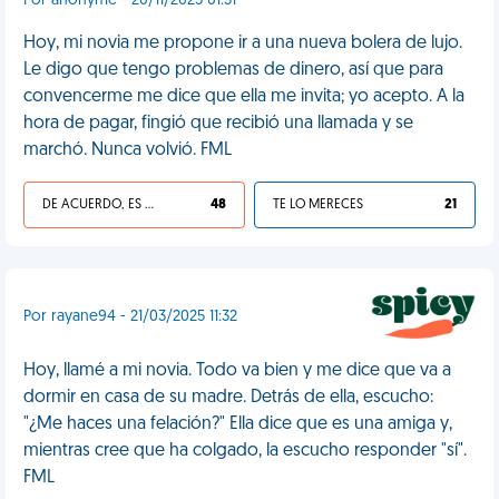
Por anonyme - 20/11/2025 01:31
Hoy, mi novia me propone ir a una nueva bolera de lujo.
Le digo que tengo problemas de dinero, así que para
convencerme me dice que ella me invita; yo acepto. A la
hora de pagar, fingió que recibió una llamada y se
marchó. Nunca volvió. FML
DE ACUERDO, ES UNA VIDA HP
48
TE LO MERECES
21
Por rayane94 - 21/03/2025 11:32
Hoy, llamé a mi novia. Todo va bien y me dice que va a
dormir en casa de su madre. Detrás de ella, escucho:
"¿Me haces una felación?" Ella dice que es una amiga y,
mientras cree que ha colgado, la escucho responder "sí".
FML