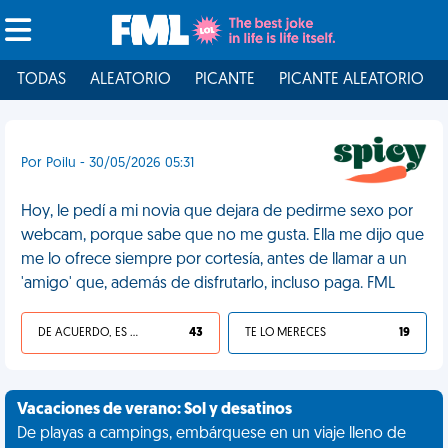
TODAS
ALEATORIO
PICANTE
PICANTE ALEATORIO
Por Poilu - 30/05/2026 05:31
Hoy, le pedí a mi novia que dejara de pedirme sexo por
webcam, porque sabe que no me gusta. Ella me dijo que
me lo ofrece siempre por cortesía, antes de llamar a un
'amigo' que, además de disfrutarlo, incluso paga. FML
DE ACUERDO, ES UNA VIDA HP
43
TE LO MERECES
19
Vacaciones de verano: Sol y desatinos
De playas a campings, embárquese en un viaje lleno de