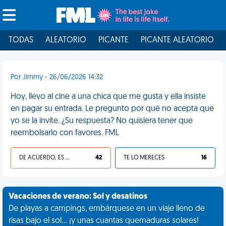
TODAS
ALEATORIO
PICANTE
PICANTE ALEATORIO
Por Jimmy - 26/06/2026 14:32
Hoy, llevo al cine a una chica que me gusta y ella insiste
en pagar su entrada. Le pregunto por qué no acepta que
yo se la invite. ¿Su respuesta? No quisiera tener que
reembolsarlo con favores. FML
DE ACUERDO, ES UNA VIDA HP
42
TE LO MERECES
16
Vacaciones de verano: Sol y desatinos
De playas a campings, embárquese en un viaje lleno de
risas bajo el sol... ¡y unas cuantas quemaduras solares!