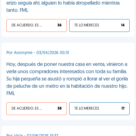
erizo seguía ahí; alguien lo había atropellado mientras
tanto. FML
DE ACUERDO, ES UNA VIDA HP
36
TE LO MERECES
14
Por Anonyme - 03/04/2026 00:31
Hoy, después de poner nuestra casa en venta, vinieron a
verla unos compradores interesados con toda su familia.
Su hija pequeña se asustó y rompió a llorar al ver el gorila
de peluche de un metro en la habitación de nuestro hijo.
FML
DE ACUERDO, ES UNA VIDA HP
38
TE LO MERECES
17