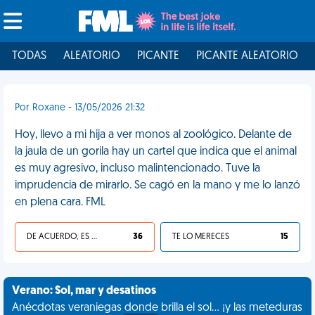
TODAS
ALEATORIO
PICANTE
PICANTE ALEATORIO
Por Roxane - 13/05/2026 21:32
Hoy, llevo a mi hija a ver monos al zoológico. Delante de
la jaula de un gorila hay un cartel que indica que el animal
es muy agresivo, incluso malintencionado. Tuve la
imprudencia de mirarlo. Se cagó en la mano y me lo lanzó
en plena cara. FML
DE ACUERDO, ES UNA VIDA HP
36
TE LO MERECES
15
Verano: Sol, mar y desatinos
Anécdotas veraniegas donde brilla el sol... ¡y las meteduras