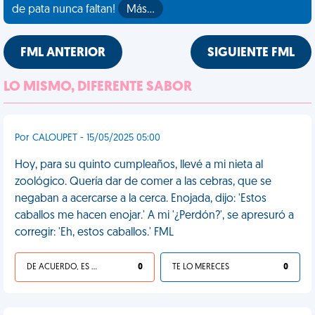
de pata nunca faltan!
Más…
FML ANTERIOR
SIGUIENTE FML
LO MISMO, DIFERENTE SABOR
Por CALOUPET - 15/05/2025 05:00
Hoy, para su quinto cumpleaños, llevé a mi nieta al
zoológico. Quería dar de comer a las cebras, que se
negaban a acercarse a la cerca. Enojada, dijo: 'Estos
caballos me hacen enojar.' A mi '¿Perdón?', se apresuró a
corregir: 'Eh, estos caballos.' FML
DE ACUERDO, ES UNA VIDA HP
0
TE LO MERECES
0