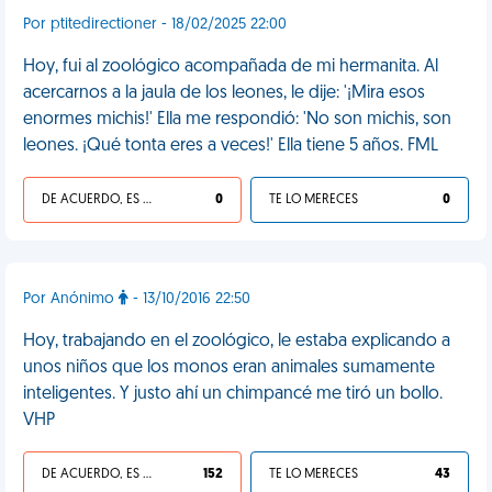
Por ptitedirectioner - 18/02/2025 22:00
Hoy, fui al zoológico acompañada de mi hermanita. Al
acercarnos a la jaula de los leones, le dije: '¡Mira esos
enormes michis!' Ella me respondió: 'No son michis, son
leones. ¡Qué tonta eres a veces!' Ella tiene 5 años. FML
DE ACUERDO, ES UNA VIDA HP
0
TE LO MERECES
0
Por Anónimo
- 13/10/2016 22:50
Hoy, trabajando en el zoológico, le estaba explicando a
unos niños que los monos eran animales sumamente
inteligentes. Y justo ahí un chimpancé me tiró un bollo.
VHP
DE ACUERDO, ES UNA VIDA HP
152
TE LO MERECES
43