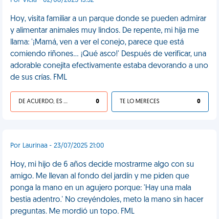
Por Vicla - 02/08/2025 13:32
Hoy, visita familiar a un parque donde se pueden admirar
y alimentar animales muy lindos. De repente, mi hija me
llama: '¡Mamá, ven a ver el conejo, parece que está
comiendo riñones... ¡Qué asco!' Después de verificar, una
adorable conejita efectivamente estaba devorando a uno
de sus crías. FML
DE ACUERDO, ES UNA VIDA HP
0
TE LO MERECES
0
Por Laurinaa - 23/07/2025 21:00
Hoy, mi hijo de 6 años decide mostrarme algo con su
amigo. Me llevan al fondo del jardín y me piden que
ponga la mano en un agujero porque: 'Hay una mala
bestia adentro.' No creyéndoles, meto la mano sin hacer
preguntas. Me mordió un topo. FML