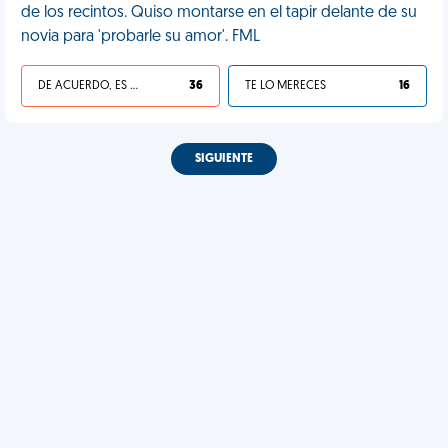
de los recintos. Quiso montarse en el tapir delante de su
novia para 'probarle su amor'. FML
DE ACUERDO, ES UNA VIDA HP
36
TE LO MERECES
16
SIGUIENTE