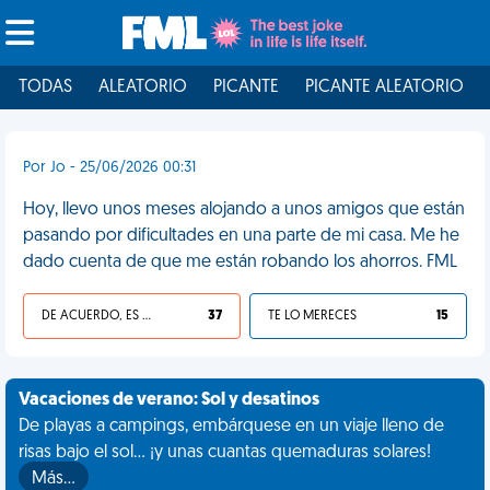
TODAS
ALEATORIO
PICANTE
PICANTE ALEATORIO
Por Jo - 25/06/2026 00:31
Hoy, llevo unos meses alojando a unos amigos que están
pasando por dificultades en una parte de mi casa. Me he
dado cuenta de que me están robando los ahorros. FML
DE ACUERDO, ES UNA VIDA HP
37
TE LO MERECES
15
Vacaciones de verano: Sol y desatinos
De playas a campings, embárquese en un viaje lleno de
risas bajo el sol... ¡y unas cuantas quemaduras solares!
Más…