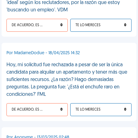
'ideal' según los reclutadores, por la razón que estoy
'buscando un empleo'. VDM
DE ACUERDO, ES UNA VIDA HP
0
TE LO MERECES
0
Por MadameDodue - 18/04/2025 14:32
Hoy, mi solicitud fue rechazada a pesar de ser la única
candidata para alquilar un apartamento y tener más que
suficientes recursos. ¿La razón? Hago demasiadas
preguntas. La pregunta fue: '¿Está el enchufe raro en
condiciones?' FML
DE ACUERDO, ES UNA VIDA HP
0
TE LO MERECES
0
Por Anonyme - 13/03/2025 02:48