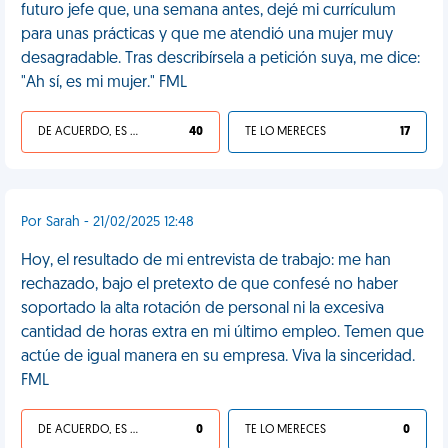
futuro jefe que, una semana antes, dejé mi currículum
para unas prácticas y que me atendió una mujer muy
desagradable. Tras describírsela a petición suya, me dice:
"Ah sí, es mi mujer." FML
DE ACUERDO, ES UNA VIDA HP
40
TE LO MERECES
17
Por Sarah - 21/02/2025 12:48
Hoy, el resultado de mi entrevista de trabajo: me han
rechazado, bajo el pretexto de que confesé no haber
soportado la alta rotación de personal ni la excesiva
cantidad de horas extra en mi último empleo. Temen que
actúe de igual manera en su empresa. Viva la sinceridad.
FML
DE ACUERDO, ES UNA VIDA HP
0
TE LO MERECES
0