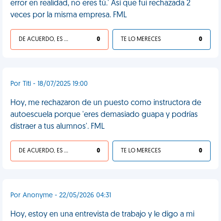
error en realidad, no eres tú.' Así que fui rechazada 2
veces por la misma empresa. FML
DE ACUERDO, ES UNA VIDA HP
0
TE LO MERECES
0
Por Titi - 18/07/2025 19:00
Hoy, me rechazaron de un puesto como instructora de
autoescuela porque 'eres demasiado guapa y podrías
distraer a tus alumnos'. FML
DE ACUERDO, ES UNA VIDA HP
0
TE LO MERECES
0
Por Anonyme - 22/05/2026 04:31
Hoy, estoy en una entrevista de trabajo y le digo a mi