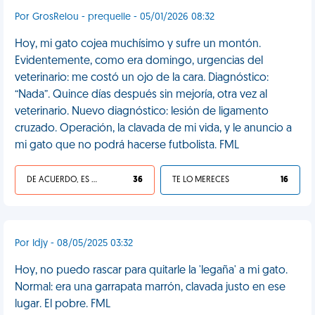
Por GrosRelou - prequelle - 05/01/2026 08:32
Hoy, mi gato cojea muchísimo y sufre un montón.
Evidentemente, como era domingo, urgencias del
veterinario: me costó un ojo de la cara. Diagnóstico:
“Nada”. Quince días después sin mejoría, otra vez al
veterinario. Nuevo diagnóstico: lesión de ligamento
cruzado. Operación, la clavada de mi vida, y le anuncio a
mi gato que no podrá hacerse futbolista. FML
DE ACUERDO, ES UNA VIDA HP
36
TE LO MERECES
16
Por Idjy - 08/05/2025 03:32
Hoy, no puedo rascar para quitarle la 'legaña' a mi gato.
Normal: era una garrapata marrón, clavada justo en ese
lugar. El pobre. FML