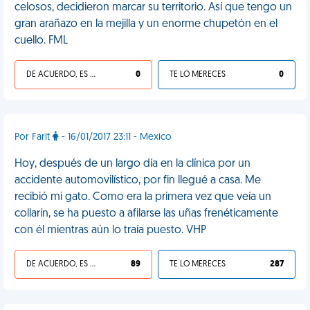
celosos, decidieron marcar su territorio. Así que tengo un
gran arañazo en la mejilla y un enorme chupetón en el
cuello. FML
DE ACUERDO, ES UNA VIDA HP
0
TE LO MERECES
0
Por Farit
- 16/01/2017 23:11 - Mexico
Hoy, después de un largo día en la clínica por un
accidente automovilístico, por fin llegué a casa. Me
recibió mi gato. Como era la primera vez que veía un
collarín, se ha puesto a afilarse las uñas frenéticamente
con él mientras aún lo traía puesto. VHP
DE ACUERDO, ES UNA VIDA HP
89
TE LO MERECES
287