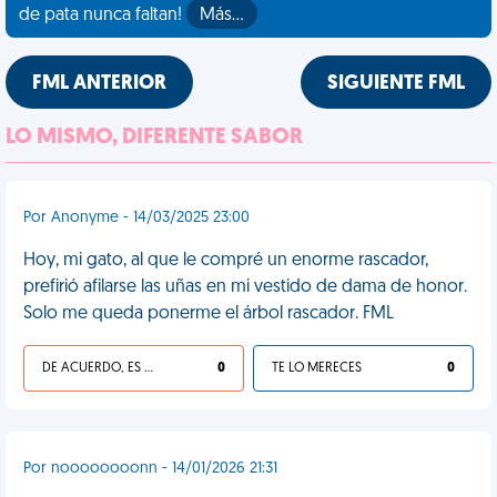
de pata nunca faltan!
Más…
FML ANTERIOR
SIGUIENTE FML
LO MISMO, DIFERENTE SABOR
Por Anonyme - 14/03/2025 23:00
Hoy, mi gato, al que le compré un enorme rascador,
prefirió afilarse las uñas en mi vestido de dama de honor.
Solo me queda ponerme el árbol rascador. FML
DE ACUERDO, ES UNA VIDA HP
0
TE LO MERECES
0
Por noooooooonn - 14/01/2026 21:31