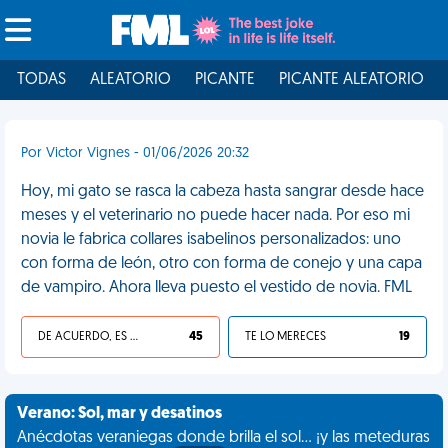
TODAS
ALEATORIO
PICANTE
PICANTE ALEATORIO
Por Victor Vignes - 01/06/2026 20:32
Hoy, mi gato se rasca la cabeza hasta sangrar desde hace
meses y el veterinario no puede hacer nada. Por eso mi
novia le fabrica collares isabelinos personalizados: uno
con forma de león, otro con forma de conejo y una capa
de vampiro. Ahora lleva puesto el vestido de novia. FML
DE ACUERDO, ES UNA VIDA HP
45
TE LO MERECES
19
Verano: Sol, mar y desatinos
Anécdotas veraniegas donde brilla el sol... ¡y las meteduras