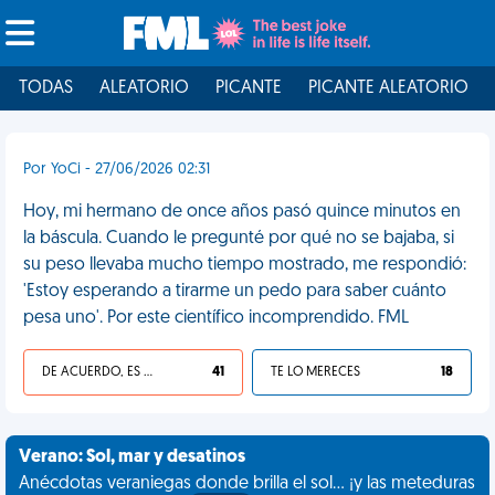
TODAS
ALEATORIO
PICANTE
PICANTE ALEATORIO
Por YoCi - 27/06/2026 02:31
Hoy, mi hermano de once años pasó quince minutos en
la báscula. Cuando le pregunté por qué no se bajaba, si
su peso llevaba mucho tiempo mostrado, me respondió:
'Estoy esperando a tirarme un pedo para saber cuánto
pesa uno'. Por este científico incomprendido. FML
DE ACUERDO, ES UNA VIDA HP
41
TE LO MERECES
18
Verano: Sol, mar y desatinos
Anécdotas veraniegas donde brilla el sol... ¡y las meteduras