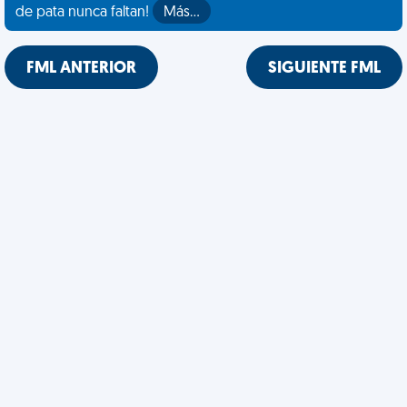
de pata nunca faltan!
Más…
FML ANTERIOR
SIGUIENTE FML