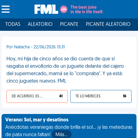
TODAS
ALEATORIO
PICANTE
PICANTE ALEATORIO
Por Natacha - 22/06/2026 13:31
Hoy, mi hija de cinco años se dio cuenta de que si
rasgaba el envoltorio de un juguete delante del cajero
del supermercado, mamá se lo "compraba". Y ya está:
cinco juguetes nuevos. FML
DE ACUERDO, ES UNA VIDA HP
41
TE LO MERECES
16
Verano: Sol, mar y desatinos
Anécdotas veraniegas donde brilla el sol... ¡y las meteduras
de pata nunca faltan!
Más…