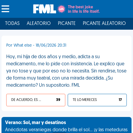
TODAS
ALEATORIO
PICANTE
PICANTE ALEATORIO
Por What else - 18/06/2026 20:31
Hoy, mi hija de dos años y medio, adicta a su
medicamento, me lo pide con insistencia. Le explico que
ya no tose y que por eso no lo necesita. Sin rendirse, tose
de forma muy teatral, con una mirada decidida. ¿Su
medicamento? Un supositorio. FML
DE ACUERDO, ES UNA VIDA HP
39
TE LO MERECES
17
Verano: Sol, mar y desatinos
Anécdotas veraniegas donde brilla el sol... ¡y las meteduras