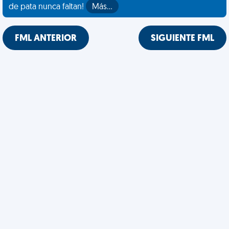
de pata nunca faltan!
Más…
FML ANTERIOR
SIGUIENTE FML