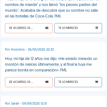
nombre de mierda" y nos llamó "los peores padres del
mundo". Acababa de descubrir que su nombre no salía
en las botellas de Coca-Cola. FML
DE ACUERDO, ES UNA VIDA HP
42
TE LO MERECES
17
Por Anónimo - 26/05/2026 20:32
Hoy, mi hija de 12 años me dijo: «He estado mirando un
montón de narices últimamente, y al final la tuya me
parece bonita en comparación». FML
DE ACUERDO, ES UNA VIDA HP
48
TE LO MERECES
19
Por Sarah - 09/09/2025 12:31