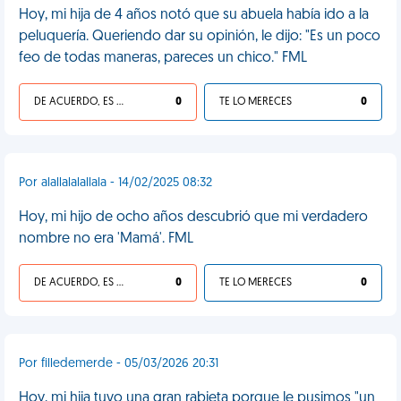
Hoy, mi hija de 4 años notó que su abuela había ido a la
peluquería. Queriendo dar su opinión, le dijo: "Es un poco
feo de todas maneras, pareces un chico." FML
DE ACUERDO, ES UNA VIDA HP
0
TE LO MERECES
0
Por alallalalallala - 14/02/2025 08:32
Hoy, mi hijo de ocho años descubrió que mi verdadero
nombre no era 'Mamá'. FML
DE ACUERDO, ES UNA VIDA HP
0
TE LO MERECES
0
Por filledemerde - 05/03/2026 20:31
Hoy, mi hija tuvo una gran rabieta porque le pusimos "un