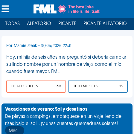
TODAS
ALEATORIO
PICANTE
PICANTE ALEATORIO
Por Mamie steak - 18/05/2026 22:31
Hoy, mi hija de seis años me preguntó si debería cambiar
su lindo nombre por un 'nombre de vieja' como el mío
cuando fuera mayor. FML
DE ACUERDO, ES UNA VIDA HP
39
TE LO MERECES
15
Vacaciones de verano: Sol y desatinos
De playas a campings, embárquese en un viaje lleno de
risas bajo el sol... ¡y unas cuantas quemaduras solares!
Más…