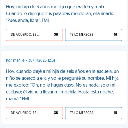
Hoy, mi hija de 3 años me dijo que era fea y mala.
Cuando le dije que sus palabras me dolían, ella añadió:
"Pues anda, llora". FML
DE ACUERDO, ES UNA VIDA HP
38
TE LO MERECES
16
Por mafille - 30/11/2025 12:31
Hoy, cuando dejé a mi hija de seis años en la escuela, un
niño se acercó a ella y yo le pregunté su nombre. Mi hija
me explicó: "Oh, no le hagas caso. No es nada, solo mi
esclavo; él viene a llevar mi mochila. Hasta esta noche,
mamá." FML
DE ACUERDO, ES UNA VIDA HP
35
TE LO MERECES
15