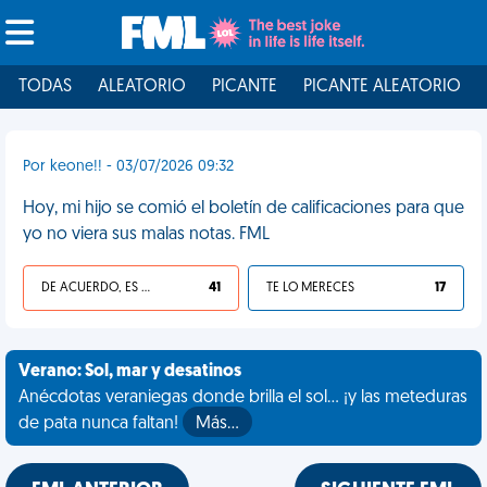
TODAS
ALEATORIO
PICANTE
PICANTE ALEATORIO
Por keone!! - 03/07/2026 09:32
Hoy, mi hijo se comió el boletín de calificaciones para que
yo no viera sus malas notas. FML
DE ACUERDO, ES UNA VIDA HP
41
TE LO MERECES
17
Verano: Sol, mar y desatinos
Anécdotas veraniegas donde brilla el sol... ¡y las meteduras
de pata nunca faltan!
Más…