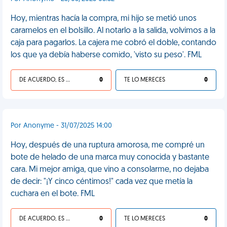
Hoy, mientras hacía la compra, mi hijo se metió unos
caramelos en el bolsillo. Al notarlo a la salida, volvimos a la
caja para pagarlos. La cajera me cobró el doble, contando
los que ya debía haberse comido, 'visto su peso'. FML
DE ACUERDO, ES UNA VIDA HP
0
TE LO MERECES
0
Por Anonyme - 31/07/2025 14:00
Hoy, después de una ruptura amorosa, me compré un
bote de helado de una marca muy conocida y bastante
cara. Mi mejor amiga, que vino a consolarme, no dejaba
de decir: "¡Y cinco céntimos!" cada vez que metía la
cuchara en el bote. FML
DE ACUERDO, ES UNA VIDA HP
0
TE LO MERECES
0