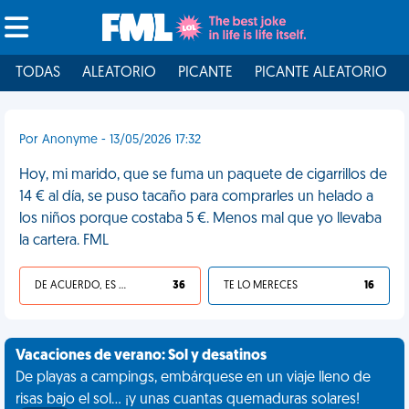
TODAS
ALEATORIO
PICANTE
PICANTE ALEATORIO
Por Anonyme - 13/05/2026 17:32
Hoy, mi marido, que se fuma un paquete de cigarrillos de
14 € al día, se puso tacaño para comprarles un helado a
los niños porque costaba 5 €. Menos mal que yo llevaba
la cartera. FML
DE ACUERDO, ES UNA VIDA HP
36
TE LO MERECES
16
Vacaciones de verano: Sol y desatinos
De playas a campings, embárquese en un viaje lleno de
risas bajo el sol... ¡y unas cuantas quemaduras solares!