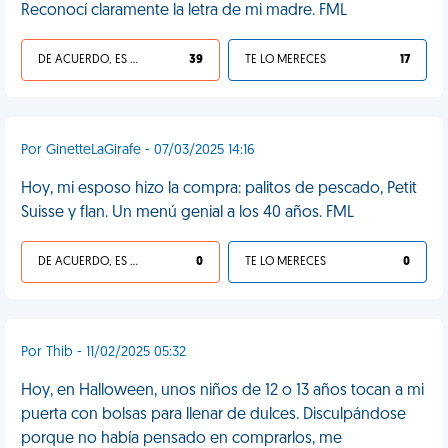
Reconocí claramente la letra de mi madre. FML
DE ACUERDO, ES UNA VIDA HP
39
TE LO MERECES
17
Por GinetteLaGirafe - 07/03/2025 14:16
Hoy, mi esposo hizo la compra: palitos de pescado, Petit
Suisse y flan. Un menú genial a los 40 años. FML
DE ACUERDO, ES UNA VIDA HP
0
TE LO MERECES
0
Por Thib - 11/02/2025 05:32
Hoy, en Halloween, unos niños de 12 o 13 años tocan a mi
puerta con bolsas para llenar de dulces. Disculpándose
porque no había pensado en comprarlos, me