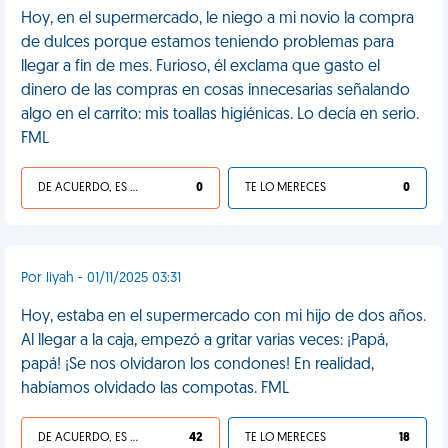
Hoy, en el supermercado, le niego a mi novio la compra
de dulces porque estamos teniendo problemas para
llegar a fin de mes. Furioso, él exclama que gasto el
dinero de las compras en cosas innecesarias señalando
algo en el carrito: mis toallas higiénicas. Lo decía en serio.
FML
DE ACUERDO, ES UNA VIDA HP
0
TE LO MERECES
0
Por liyah - 01/11/2025 03:31
Hoy, estaba en el supermercado con mi hijo de dos años.
Al llegar a la caja, empezó a gritar varias veces: ¡Papá,
papá! ¡Se nos olvidaron los condones! En realidad,
habíamos olvidado las compotas. FML
DE ACUERDO, ES UNA VIDA HP
42
TE LO MERECES
18