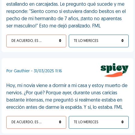
estallando en carcajadas. Le pregunto qué sucede y me
responde: "Siento como si estuviera dando besitos en el
pecho de mi hermanito de 7 años, ¡tanto no aparentas
ser masculino!" Esto me dejó paralizado. FML
DE ACUERDO, ES UNA VIDA HP
0
TE LO MERECES
0
Por Gauthier - 31/03/2025 11:16
Hoy, mi novia viene a dormir a mi casa y estoy muerto de
nervios. ¿Por qué? Porque ayer, durante unas caricias
bastante intensas, me preguntó si realmente estaba en
erección antes de darme la espalda. Y sí, lo estaba. FML
DE ACUERDO, ES UNA VIDA HP
0
TE LO MERECES
0