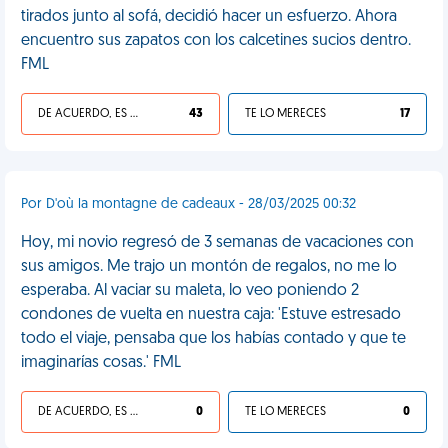
tirados junto al sofá, decidió hacer un esfuerzo. Ahora
encuentro sus zapatos con los calcetines sucios dentro.
FML
DE ACUERDO, ES UNA VIDA HP
43
TE LO MERECES
17
Por D'où la montagne de cadeaux - 28/03/2025 00:32
Hoy, mi novio regresó de 3 semanas de vacaciones con
sus amigos. Me trajo un montón de regalos, no me lo
esperaba. Al vaciar su maleta, lo veo poniendo 2
condones de vuelta en nuestra caja: 'Estuve estresado
todo el viaje, pensaba que los habías contado y que te
imaginarías cosas.' FML
DE ACUERDO, ES UNA VIDA HP
0
TE LO MERECES
0