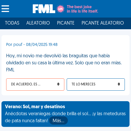
TODAS
ALEATORIO
PICANTE
PICANTE ALEATORIO
Por pouf - 08/04/2025 19:48
Hoy, mi novio me devolvió las braguitas que había
olvidado en su casa la última vez. Solo que no eran mías.
FML
DE ACUERDO, ES UNA VIDA HP
0
TE LO MERECES
0
Verano: Sol, mar y desatinos
Anécdotas veraniegas donde brilla el sol... ¡y las meteduras
de pata nunca faltan!
Más…