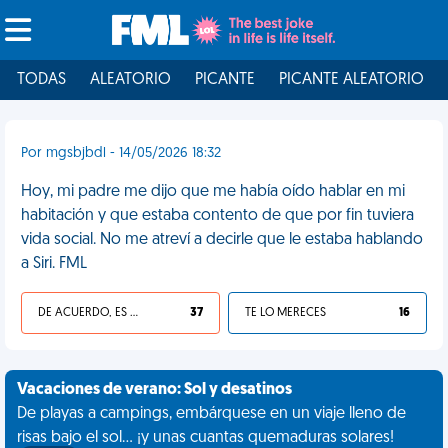
TODAS
ALEATORIO
PICANTE
PICANTE ALEATORIO
Por mgsbjbdl - 14/05/2026 18:32
Hoy, mi padre me dijo que me había oído hablar en mi
habitación y que estaba contento de que por fin tuviera
vida social. No me atreví a decirle que le estaba hablando
a Siri. FML
DE ACUERDO, ES UNA VIDA HP
37
TE LO MERECES
16
Vacaciones de verano: Sol y desatinos
De playas a campings, embárquese en un viaje lleno de
risas bajo el sol... ¡y unas cuantas quemaduras solares!