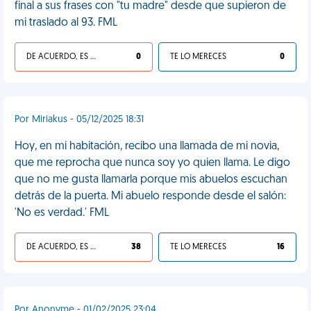
final a sus frases con "tu madre" desde que supieron de
mi traslado al 93. FML
DE ACUERDO, ES UNA VIDA HP
0
TE LO MERECES
0
Por Miriakus - 05/12/2025 18:31
Hoy, en mi habitación, recibo una llamada de mi novia,
que me reprocha que nunca soy yo quien llama. Le digo
que no me gusta llamarla porque mis abuelos escuchan
detrás de la puerta. Mi abuelo responde desde el salón:
'No es verdad.' FML
DE ACUERDO, ES UNA VIDA HP
38
TE LO MERECES
16
Por Anonyme - 01/02/2025 23:04