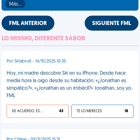
Más…
FML ANTERIOR
SIGUIENTE FML
LO MISMO, DIFERENTE SABOR
Por Siriabruti - 14/10/2025 10:35
Hoy, mi madre descubre Siri en su iPhone. Desde hace
media hora la oigo desde su habitación: «¿Jonathan es
simpático?», «¿Jonathan es un imbécil?» Jonathan, soy yo.
FML
DE ACUERDO, ES UNA VIDA HP
43
TE LO MERECES
18
Por Céline - 09/11/2025 15:31