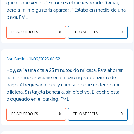
que no me vendo!" Entonces él me responde: "Quizá,
pero a mí me gustaría aparcar..." Estaba en medio de una
plaza. FML
DE ACUERDO, ES UNA VIDA HP
0
TE LO MERECES
0
Por Gaelle - 11/06/2025 06:32
Hoy, salí a una cita a 25 minutos de mi casa. Para ahorrar
tiempo, me estacioné en un parking subterráneo de
pago. Al regresar me doy cuenta de que no tengo mi
billetera. Sin tarjeta bancaria, sin efectivo. El coche está
bloqueado en el parking. FML
DE ACUERDO, ES UNA VIDA HP
0
TE LO MERECES
0