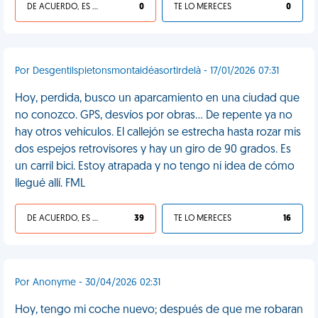
DE ACUERDO, ES UNA VIDA HP
0
TE LO MERECES
0
Por Desgentilspietonsmontaidéasortirdelà - 17/01/2026 07:31
Hoy, perdida, busco un aparcamiento en una ciudad que
no conozco. GPS, desvíos por obras... De repente ya no
hay otros vehículos. El callejón se estrecha hasta rozar mis
dos espejos retrovisores y hay un giro de 90 grados. Es
un carril bici. Estoy atrapada y no tengo ni idea de cómo
llegué allí. FML
DE ACUERDO, ES UNA VIDA HP
39
TE LO MERECES
16
Por Anonyme - 30/04/2026 02:31
Hoy, tengo mi coche nuevo; después de que me robaran