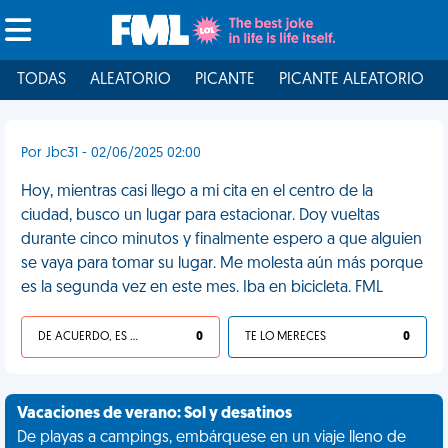
TODAS
ALEATORIO
PICANTE
PICANTE ALEATORIO
Por Jbc31 - 02/06/2025 02:00
Hoy, mientras casi llego a mi cita en el centro de la
ciudad, busco un lugar para estacionar. Doy vueltas
durante cinco minutos y finalmente espero a que alguien
se vaya para tomar su lugar. Me molesta aún más porque
es la segunda vez en este mes. Iba en bicicleta. FML
DE ACUERDO, ES UNA VIDA HP
0
TE LO MERECES
0
Vacaciones de verano: Sol y desatinos
De playas a campings, embárquese en un viaje lleno de