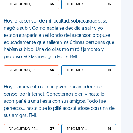
DE ACUERDO, ES UNA VIDA HP
35
TE LO MERECES
15
Hoy, el ascensor de mi facultad, sobrecargado, se
negó a subir. Como nadie se decidía a salir y yo
estaba atrapada en el fondo del ascensor, propuse
educadamente que salieran las últimas personas que
habían subido. Una de ellas me miró fijamente y
propuso: «O las más gordas...». FML
DE ACUERDO, ES UNA VIDA HP
36
TE LO MERECES
15
Hoy, primera cita con un joven encantador que
conocí por Internet. Conectamos bien y hasta lo
acompañé a una fiesta con sus amigos. Todo fue
perfecto... hasta que lo pillé acostándose con una de
sus amigas. FML
DE ACUERDO, ES UNA VIDA HP
37
TE LO MERECES
16