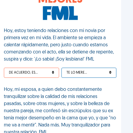
MEJORES
Hoy, estoy teniendo relaciones con mi novia por
primera vez en mi vida. El ambiente se empieza a
calentar rápidamente, pero justo cuando estamos
comenzando con el acto, ella se detiene de repente,
suspira y dice: '¡Lo sabía! ¡Soy lesbiana!' FML
DE ACUERDO, ES UNA VIDA HP
0
TE LO MERECES
0
Hoy, mi esposa, a quien debo constantemente
tranquilizar sobre la calidad de mis relaciones
pasadas, sobre otras mujeres, y sobre la belleza de
nuestra pareja, me confesó sin escrúpulos que su ex
tenía mejor desempeño en la cama que yo, y que "no
me va a mentir". Nada más. Muy tranquilizador para
nuestra relación. FML