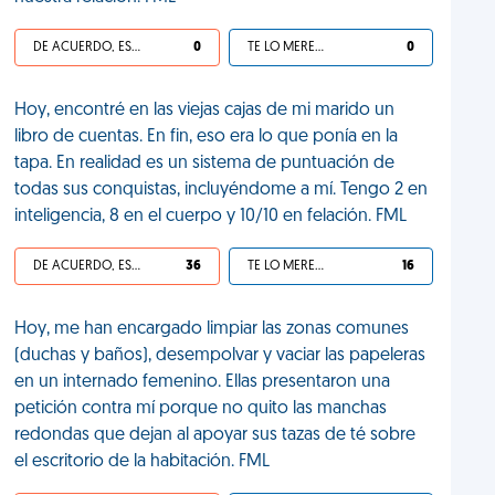
DE ACUERDO, ES UNA VIDA HP
0
TE LO MERECES
0
Hoy, encontré en las viejas cajas de mi marido un
libro de cuentas. En fin, eso era lo que ponía en la
tapa. En realidad es un sistema de puntuación de
todas sus conquistas, incluyéndome a mí. Tengo 2 en
inteligencia, 8 en el cuerpo y 10/10 en felación. FML
DE ACUERDO, ES UNA VIDA HP
36
TE LO MERECES
16
Hoy, me han encargado limpiar las zonas comunes
(duchas y baños), desempolvar y vaciar las papeleras
en un internado femenino. Ellas presentaron una
petición contra mí porque no quito las manchas
redondas que dejan al apoyar sus tazas de té sobre
el escritorio de la habitación. FML