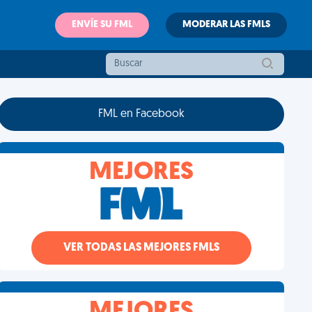
ENVÍE SU FML
MODERAR LAS FMLS
FML en Facebook
MEJORES
VER TODAS LAS MEJORES FMLS