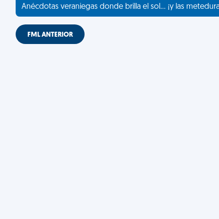
Anécdotas veraniegas donde brilla el sol... ¡y las metedur
FML ANTERIOR