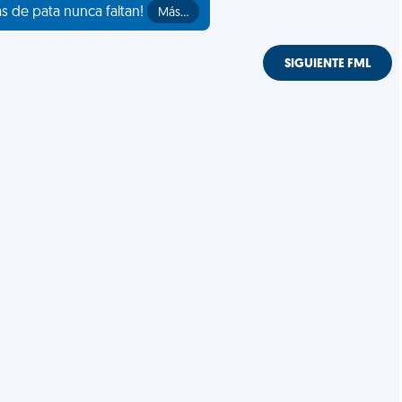
as de pata nunca faltan!
Más…
SIGUIENTE FML