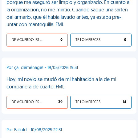
porque me aseguró ser limpio y organizado. En cuanto a
la organización, no me mintió. Cuando saqué una sartén
del armario, que él había lavado antes, ya estaba pre-
untar con mantequilla. FML
DE ACUERDO, ES UNA VIDA HP
0
TE LO MERECES
0
Por ça_déménage! - 19/05/2026 19:31
Hoy, mi novio se mudó de mi habitación a la de mi
compañera de cuarto. FML
DE ACUERDO, ES UNA VIDA HP
39
TE LO MERECES
14
Por Failold - 10/08/2025 22:31