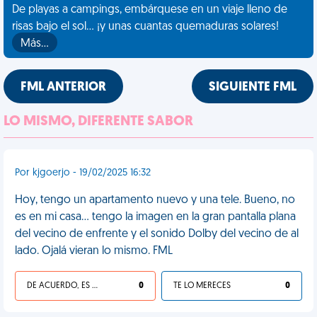
De playas a campings, embárquese en un viaje lleno de
risas bajo el sol... ¡y unas cuantas quemaduras solares!
Más…
FML ANTERIOR
SIGUIENTE FML
LO MISMO, DIFERENTE SABOR
Por kjgoerjo - 19/02/2025 16:32
Hoy, tengo un apartamento nuevo y una tele. Bueno, no
es en mi casa… tengo la imagen en la gran pantalla plana
del vecino de enfrente y el sonido Dolby del vecino de al
lado. Ojalá vieran lo mismo. FML
DE ACUERDO, ES UNA VIDA HP
0
TE LO MERECES
0