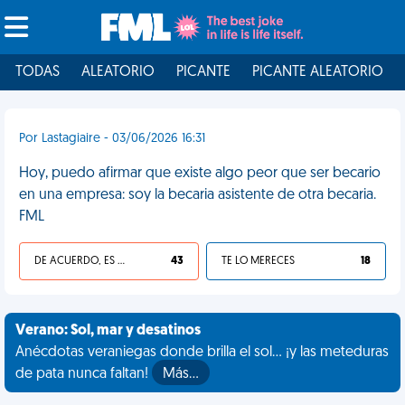
TODAS
ALEATORIO
PICANTE
PICANTE ALEATORIO
Por Lastagiaire - 03/06/2026 16:31
Hoy, puedo afirmar que existe algo peor que ser becario
en una empresa: soy la becaria asistente de otra becaria.
FML
DE ACUERDO, ES UNA VIDA HP
43
TE LO MERECES
18
Verano: Sol, mar y desatinos
Anécdotas veraniegas donde brilla el sol... ¡y las meteduras
de pata nunca faltan!
Más…