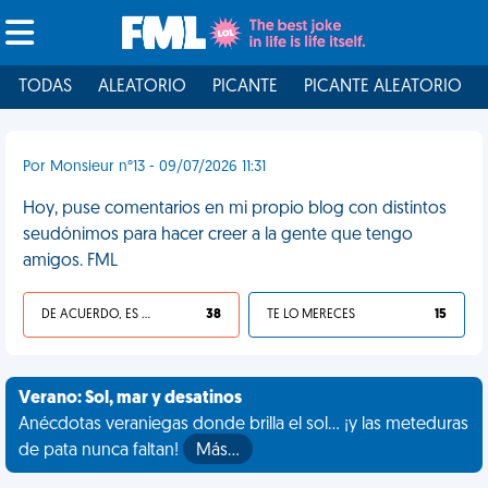
TODAS
ALEATORIO
PICANTE
PICANTE ALEATORIO
Por Monsieur n°13 - 09/07/2026 11:31
Hoy, puse comentarios en mi propio blog con distintos
seudónimos para hacer creer a la gente que tengo
amigos. FML
DE ACUERDO, ES UNA VIDA HP
38
TE LO MERECES
15
Verano: Sol, mar y desatinos
Anécdotas veraniegas donde brilla el sol... ¡y las meteduras
de pata nunca faltan!
Más…