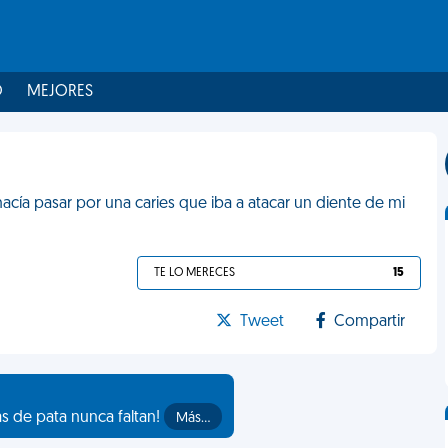
O
MEJORES
cía pasar por una caries que iba a atacar un diente de mi
TE LO MERECES
15
Tweet
Compartir
as de pata nunca faltan!
Más…