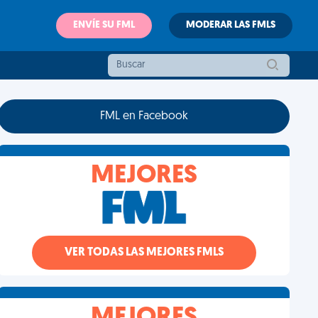
ENVÍE SU FML
MODERAR LAS FMLS
FML en Facebook
MEJORES
VER TODAS LAS MEJORES FMLS