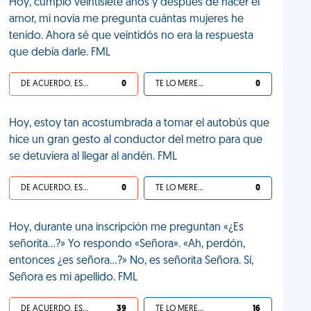
Hoy, cumplo veintisiete años y después de hacer el
amor, mi novia me pregunta cuántas mujeres he
tenido. Ahora sé que veintidós no era la respuesta
que debía darle. FML
DE ACUERDO, ES UNA VIDA HP
0
TE LO MERECES
0
Hoy, estoy tan acostumbrada a tomar el autobús que
hice un gran gesto al conductor del metro para que
se detuviera al llegar al andén. FML
DE ACUERDO, ES UNA VIDA HP
0
TE LO MERECES
0
Hoy, durante una inscripción me preguntan «¿Es
señorita...?» Yo respondo «Señora». «Ah, perdón,
entonces ¿es señora...?» No, es señorita Señora. Sí,
Señora es mi apellido. FML
DE ACUERDO, ES UNA VIDA HP
39
TE LO MERECES
16