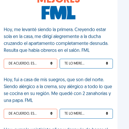
MEJORES
Hoy, me levanté siendo la primera. Creyendo estar
sola en la casa, me dirigí alegremente a la ducha
cruzando el apartamento completamente desnuda.
Resulta que había obreros en el salón. FML
DE ACUERDO, ES UNA VIDA HP
0
TE LO MERECES
0
Hoy, fui a casa de mis suegros, que son del norte.
Siendo alérgico a la crema, soy alérgico a todo lo que
se cocina en su región. Me quedé con 2 zanahorias y
una papa. FML
DE ACUERDO, ES UNA VIDA HP
0
TE LO MERECES
0