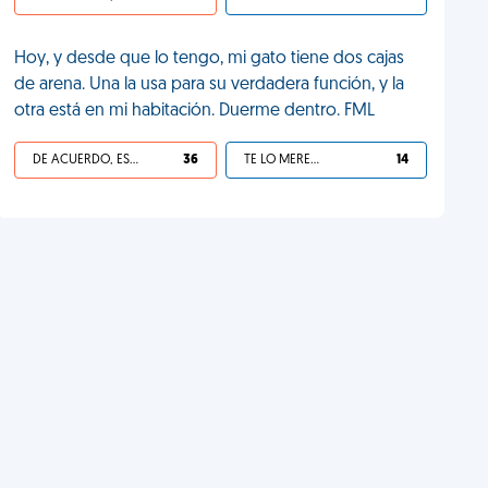
Hoy, y desde que lo tengo, mi gato tiene dos cajas
de arena. Una la usa para su verdadera función, y la
otra está en mi habitación. Duerme dentro. FML
DE ACUERDO, ES UNA VIDA HP
36
TE LO MERECES
14