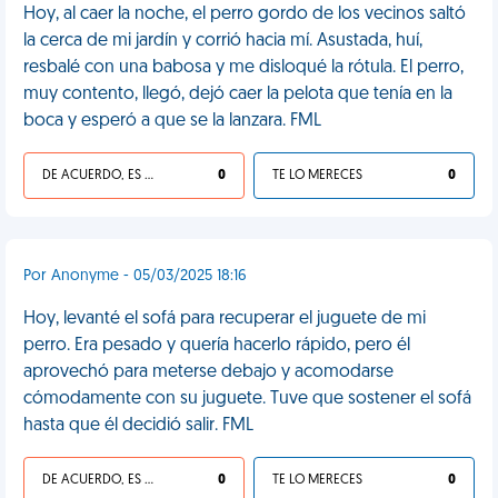
Hoy, al caer la noche, el perro gordo de los vecinos saltó
la cerca de mi jardín y corrió hacia mí. Asustada, huí,
resbalé con una babosa y me disloqué la rótula. El perro,
muy contento, llegó, dejó caer la pelota que tenía en la
boca y esperó a que se la lanzara. FML
DE ACUERDO, ES UNA VIDA HP
0
TE LO MERECES
0
Por Anonyme - 05/03/2025 18:16
Hoy, levanté el sofá para recuperar el juguete de mi
perro. Era pesado y quería hacerlo rápido, pero él
aprovechó para meterse debajo y acomodarse
cómodamente con su juguete. Tuve que sostener el sofá
hasta que él decidió salir. FML
DE ACUERDO, ES UNA VIDA HP
0
TE LO MERECES
0