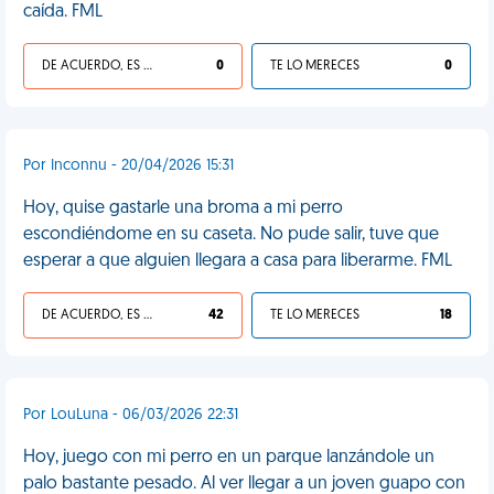
caída. FML
DE ACUERDO, ES UNA VIDA HP
0
TE LO MERECES
0
Por Inconnu - 20/04/2026 15:31
Hoy, quise gastarle una broma a mi perro
escondiéndome en su caseta. No pude salir, tuve que
esperar a que alguien llegara a casa para liberarme. FML
DE ACUERDO, ES UNA VIDA HP
42
TE LO MERECES
18
Por LouLuna - 06/03/2026 22:31
Hoy, juego con mi perro en un parque lanzándole un
palo bastante pesado. Al ver llegar a un joven guapo con