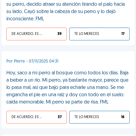
su perro, decido atraer su atención tirando el palo hacia
su lado. Cayó sobre la cabeza de su perro y lo dejó
inconsciente. FML
DE ACUERDO, ES UNA VIDA HP
39
TE LO MERECES
17
Por Pierre - 07/11/2025 04:31
Hoy, saco a mi perro al bosque como todos los días. Baja
a beber a un río. Mi perro, ya bastante mayor, parece que
lo pasa mal, así que bajo para echarle una mano. Se me
engancha el pie en una raíz y doy con todo en el suelo:
caída memorable. Mi perro se parte de risa. FML
DE ACUERDO, ES UNA VIDA HP
37
TE LO MERECES
16