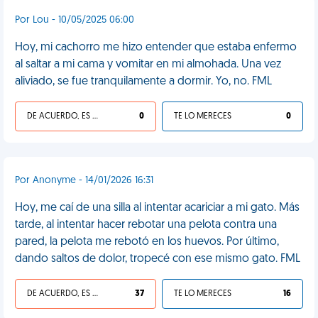
Por Lou - 10/05/2025 06:00
Hoy, mi cachorro me hizo entender que estaba enfermo
al saltar a mi cama y vomitar en mi almohada. Una vez
aliviado, se fue tranquilamente a dormir. Yo, no. FML
DE ACUERDO, ES UNA VIDA HP
0
TE LO MERECES
0
Por Anonyme - 14/01/2026 16:31
Hoy, me caí de una silla al intentar acariciar a mi gato. Más
tarde, al intentar hacer rebotar una pelota contra una
pared, la pelota me rebotó en los huevos. Por último,
dando saltos de dolor, tropecé con ese mismo gato. FML
DE ACUERDO, ES UNA VIDA HP
37
TE LO MERECES
16