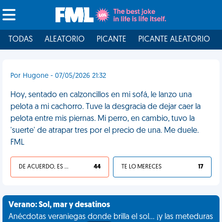
TODAS
ALEATORIO
PICANTE
PICANTE ALEATORIO
Por Hugone - 07/05/2026 21:32
Hoy, sentado en calzoncillos en mi sofá, le lanzo una
pelota a mi cachorro. Tuve la desgracia de dejar caer la
pelota entre mis piernas. Mi perro, en cambio, tuvo la
'suerte' de atrapar tres por el precio de una. Me duele.
FML
DE ACUERDO, ES UNA VIDA HP
44
TE LO MERECES
17
Verano: Sol, mar y desatinos
Anécdotas veraniegas donde brilla el sol... ¡y las meteduras