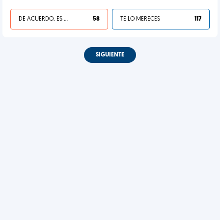
DE ACUERDO, ES UNA VIDA HP
58
TE LO MERECES
117
SIGUIENTE