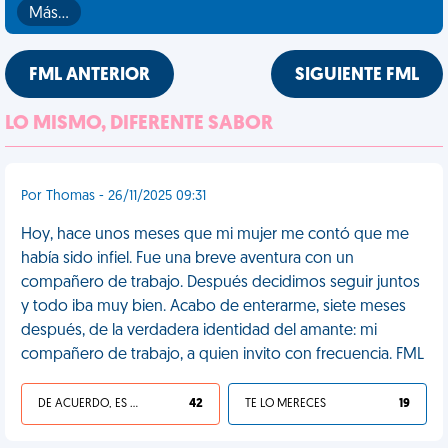
Más…
FML ANTERIOR
SIGUIENTE FML
LO MISMO, DIFERENTE SABOR
Por Thomas - 26/11/2025 09:31
Hoy, hace unos meses que mi mujer me contó que me
había sido infiel. Fue una breve aventura con un
compañero de trabajo. Después decidimos seguir juntos
y todo iba muy bien. Acabo de enterarme, siete meses
después, de la verdadera identidad del amante: mi
compañero de trabajo, a quien invito con frecuencia. FML
DE ACUERDO, ES UNA VIDA HP
42
TE LO MERECES
19