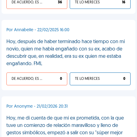
DE ACUERDO, ES UNA VIDA HP
36
TE LO MERECES
16
Por Annabelle - 22/02/2025 16:00
Hoy, después de haber terminado hace tiempo con mi
novio, quien me había engañado con su ex, acabo de
descubrir que, en realidad, era su ex quien me estaba
engañando. FML
DE ACUERDO, ES UNA VIDA HP
0
TE LO MERECES
0
Por Anonyme - 21/02/2026 20:31
Hoy, me di cuenta de que mi ex prometida, con la que
tuve un comienzo de relación maravilloso y lleno de
gestos simbólicos, empezó a salir con su "súper mejor