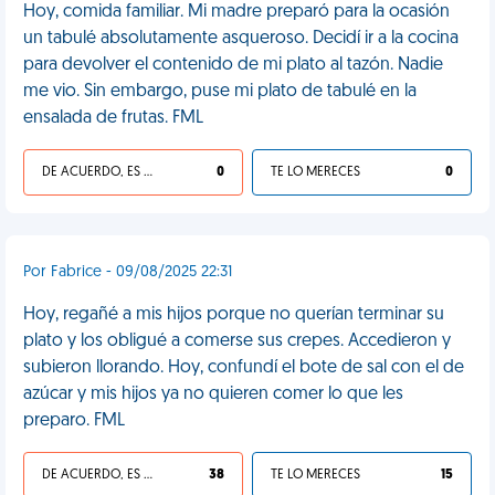
Hoy, comida familiar. Mi madre preparó para la ocasión
un tabulé absolutamente asqueroso. Decidí ir a la cocina
para devolver el contenido de mi plato al tazón. Nadie
me vio. Sin embargo, puse mi plato de tabulé en la
ensalada de frutas. FML
DE ACUERDO, ES UNA VIDA HP
0
TE LO MERECES
0
Por Fabrice - 09/08/2025 22:31
Hoy, regañé a mis hijos porque no querían terminar su
plato y los obligué a comerse sus crepes. Accedieron y
subieron llorando. Hoy, confundí el bote de sal con el de
azúcar y mis hijos ya no quieren comer lo que les
preparo. FML
DE ACUERDO, ES UNA VIDA HP
38
TE LO MERECES
15