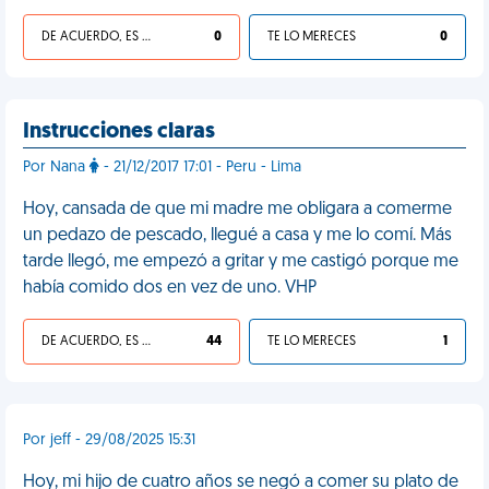
DE ACUERDO, ES UNA VIDA HP
0
TE LO MERECES
0
Instrucciones claras
Por Nana
- 21/12/2017 17:01 - Peru - Lima
Hoy, cansada de que mi madre me obligara a comerme
un pedazo de pescado, llegué a casa y me lo comí. Más
tarde llegó, me empezó a gritar y me castigó porque me
había comido dos en vez de uno. VHP
DE ACUERDO, ES UNA VIDA HP
44
TE LO MERECES
1
Por jeff - 29/08/2025 15:31
Hoy, mi hijo de cuatro años se negó a comer su plato de