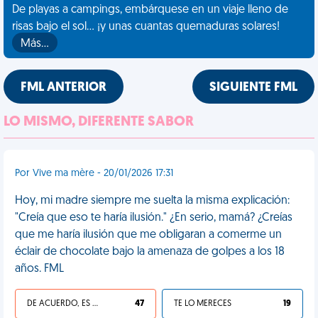
De playas a campings, embárquese en un viaje lleno de
risas bajo el sol... ¡y unas cuantas quemaduras solares!
Más…
FML ANTERIOR
SIGUIENTE FML
LO MISMO, DIFERENTE SABOR
Por Vive ma mère - 20/01/2026 17:31
Hoy, mi madre siempre me suelta la misma explicación:
"Creía que eso te haría ilusión." ¿En serio, mamá? ¿Creías
que me haría ilusión que me obligaran a comerme un
éclair de chocolate bajo la amenaza de golpes a los 18
años. FML
DE ACUERDO, ES UNA VIDA HP
47
TE LO MERECES
19