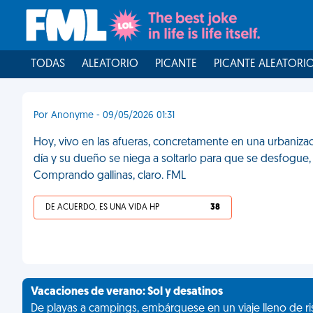
TODAS
ALEATORIO
PICANTE
PICANTE ALEATORI
Por Anonyme - 09/05/2026 01:31
Hoy, vivo en las afueras, concretamente en una urbanizaci
día y su dueño se niega a soltarlo para que se desfogue,
Comprando gallinas, claro. FML
DE ACUERDO, ES UNA VIDA HP
38
Vacaciones de verano: Sol y desatinos
De playas a campings, embárquese en un viaje lleno de ris