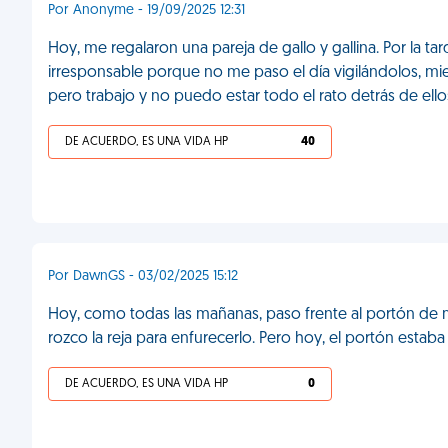
Por Anonyme - 19/09/2025 12:31
Hoy, me regalaron una pareja de gallo y gallina. Por la tar
irresponsable porque no me paso el día vigilándolos, mient
pero trabajo y no puedo estar todo el rato detrás de ello
DE ACUERDO, ES UNA VIDA HP
40
Por DawnGS - 03/02/2025 15:12
Hoy, como todas las mañanas, paso frente al portón de mi
rozco la reja para enfurecerlo. Pero hoy, el portón estab
DE ACUERDO, ES UNA VIDA HP
0