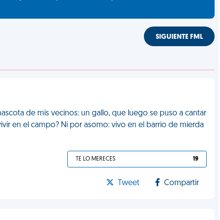
SIGUIENTE FML
ascota de mis vecinos: un gallo, que luego se puso a cantar
ivir en el campo? Ni por asomo: vivo en el barrio de mierda
TE LO MERECES
19
Tweet
Compartir