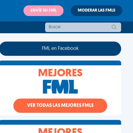
ENVÍE SU FML
MODERAR LAS FMLS
FML en Facebook
MEJORES
VER TODAS LAS MEJORES FMLS