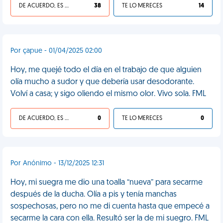
DE ACUERDO, ES UNA VIDA HP
38
TE LO MERECES
14
Por çapue - 01/04/2025 02:00
Hoy, me quejé todo el día en el trabajo de que alguien
olía mucho a sudor y que debería usar desodorante.
Volví a casa; y sigo oliendo el mismo olor. Vivo sola. FML
DE ACUERDO, ES UNA VIDA HP
0
TE LO MERECES
0
Por Anónimo - 13/12/2025 12:31
Hoy, mi suegra me dio una toalla “nueva” para secarme
después de la ducha. Olía a pis y tenía manchas
sospechosas, pero no me di cuenta hasta que empecé a
secarme la cara con ella. Resultó ser la de mi suegro. FML