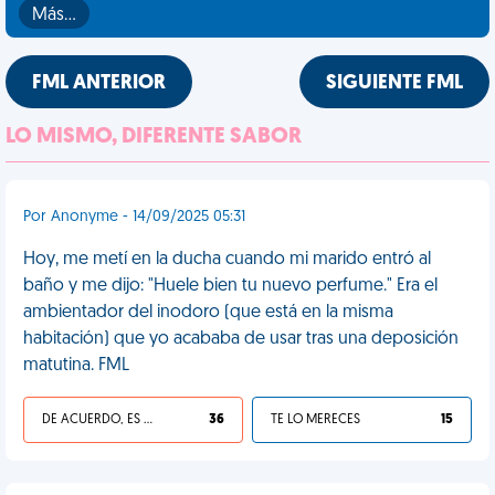
Más…
FML ANTERIOR
SIGUIENTE FML
LO MISMO, DIFERENTE SABOR
Por Anonyme - 14/09/2025 05:31
Hoy, me metí en la ducha cuando mi marido entró al
baño y me dijo: "Huele bien tu nuevo perfume." Era el
ambientador del inodoro (que está en la misma
habitación) que yo acababa de usar tras una deposición
matutina. FML
DE ACUERDO, ES UNA VIDA HP
36
TE LO MERECES
15