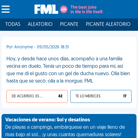
TODAS
ALEATORIO
PICANTE
PICANTE ALEATORIO
Por Anonyme - 09/05/2026 18:31
Hoy, y desde hace unos días, acompaño a una familia
vecina en duelo. Tenía un poco de tiempo para mí, así
que me di el gusto con un gel de ducha nuevo. Olía bien
hasta que se secó: olía a la morgue. FML
DE ACUERDO, ES UNA VIDA HP
42
TE LO MERECES
17
Vacaciones de verano: Sol y desatinos
De playas a campings, embárquese en un viaje lleno de
risas bajo el sol... ¡y unas cuantas quemaduras solares!