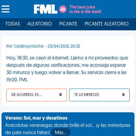
TODAS
ALEATORIO
PICANTE
PICANTE ALEATORIO
Por Cesttropmoche - 23/04/2025 20:32
Hoy, 18:30, se cayó el internet. Llamo a mi proveedor, que
después de algunas verificaciones, me aconseja esperar
30 minutos y luego volver a llamar. Su servicio cierra a las
19:00. FML
DE ACUERDO, ES UNA VIDA HP
0
TE LO MERECES
0
Verano: Sol, mar y desatinos
Anécdotas veraniegas donde brilla el sol... ¡y las meteduras
de pata nunca faltan!
Más…