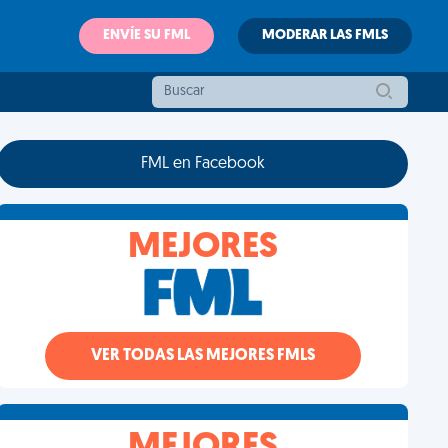
ENVÍE SU FML
MODERAR LAS FMLS
FML en Facebook
MEJORES
VER TODAS LAS MEJORES FMLS