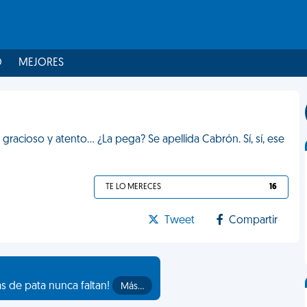
O
MEJORES
acioso y atento... ¿La pega? Se apellida Cabrón. Sí, sí, ese
TE LO MERECES
16
Tweet
Compartir
as de pata nunca faltan!
Más…