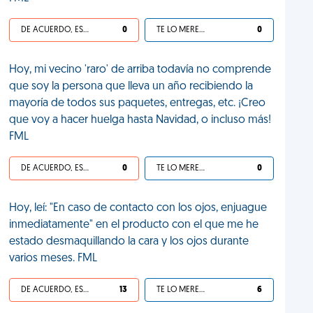
DE ACUERDO, ES UNA VIDA HP
0
TE LO MERECES
0
Hoy, mi vecino 'raro' de arriba todavía no comprende
que soy la persona que lleva un año recibiendo la
mayoría de todos sus paquetes, entregas, etc. ¡Creo
que voy a hacer huelga hasta Navidad, o incluso más!
FML
DE ACUERDO, ES UNA VIDA HP
0
TE LO MERECES
0
Hoy, leí: "En caso de contacto con los ojos, enjuague
inmediatamente" en el producto con el que me he
estado desmaquillando la cara y los ojos durante
varios meses. FML
DE ACUERDO, ES UNA VIDA HP
13
TE LO MERECES
6