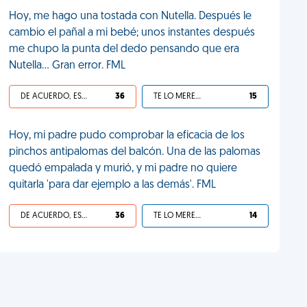
Hoy, me hago una tostada con Nutella. Después le
cambio el pañal a mi bebé; unos instantes después
me chupo la punta del dedo pensando que era
Nutella... Gran error. FML
DE ACUERDO, ES UNA VIDA HP
36
TE LO MERECES
15
Hoy, mi padre pudo comprobar la eficacia de los
pinchos antipalomas del balcón. Una de las palomas
quedó empalada y murió, y mi padre no quiere
quitarla 'para dar ejemplo a las demás'. FML
DE ACUERDO, ES UNA VIDA HP
36
TE LO MERECES
14