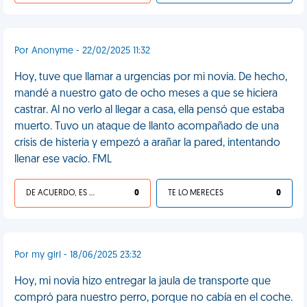
Por Anonyme - 22/02/2025 11:32
Hoy, tuve que llamar a urgencias por mi novia. De hecho,
mandé a nuestro gato de ocho meses a que se hiciera
castrar. Al no verlo al llegar a casa, ella pensó que estaba
muerto. Tuvo un ataque de llanto acompañado de una
crisis de histeria y empezó a arañar la pared, intentando
llenar ese vacío. FML
DE ACUERDO, ES UNA VIDA HP
0
TE LO MERECES
0
Por my girl - 18/06/2025 23:32
Hoy, mi novia hizo entregar la jaula de transporte que
compró para nuestro perro, porque no cabía en el coche.