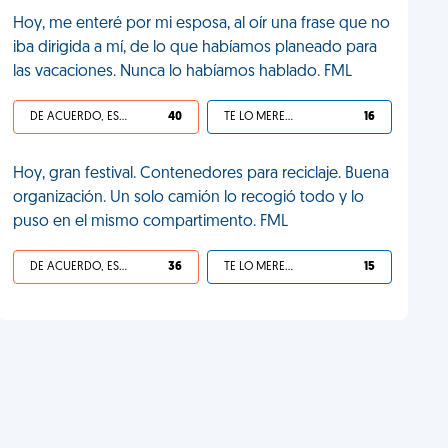
Hoy, me enteré por mi esposa, al oír una frase que no
iba dirigida a mí, de lo que habíamos planeado para
las vacaciones. Nunca lo habíamos hablado. FML
DE ACUERDO, ES UNA VIDA HP
40
TE LO MERECES
16
Hoy, gran festival. Contenedores para reciclaje. Buena
organización. Un solo camión lo recogió todo y lo
puso en el mismo compartimento. FML
DE ACUERDO, ES UNA VIDA HP
36
TE LO MERECES
15