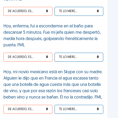
DE ACUERDO, ES UNA VIDA HP
0
TE LO MERECES
0
Hoy, enferma, fui a esconderme en el baño para
descansar 5 minutos. Fue mi jefa quien me despertó,
media hora después, golpeando frenéticamente la
puerta. FML
DE ACUERDO, ES UNA VIDA HP
0
TE LO MERECES
0
Hoy, mi novio mexicano está en Skype con su madre.
Alguien le dijo que en Francia el agua escasea tanto
que una botella de agua cuesta más que una botella
de vino, y que por esa razón los franceses casi solo
beben vino y nunca se bañan. Él no la contradijo. FML
DE ACUERDO, ES UNA VIDA HP
0
TE LO MERECES
0