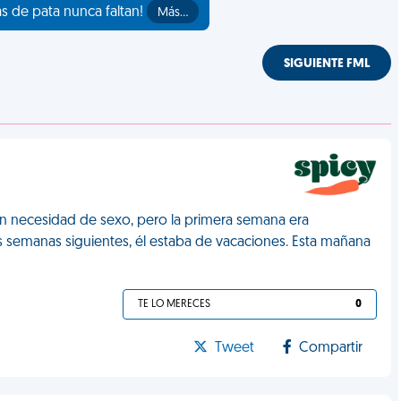
as de pata nunca faltan!
Más…
SIGUIENTE FML
en necesidad de sexo, pero la primera semana era
s semanas siguientes, él estaba de vacaciones. Esta mañana
TE LO MERECES
0
Tweet
Compartir