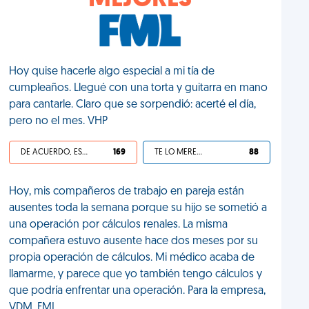
MEJORES
Hoy quise hacerle algo especial a mi tía de
cumpleaños. Llegué con una torta y guitarra en mano
para cantarle. Claro que se sorpendió: acerté el día,
pero no el mes. VHP
DE ACUERDO, ES UNA VIDA HP
169
TE LO MERECES
88
Hoy, mis compañeros de trabajo en pareja están
ausentes toda la semana porque su hijo se sometió a
una operación por cálculos renales. La misma
compañera estuvo ausente hace dos meses por su
propia operación de cálculos. Mi médico acaba de
llamarme, y parece que yo también tengo cálculos y
que podría enfrentar una operación. Para la empresa,
VDM. FML