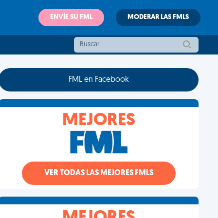
ENVÍE SU FML
MODERAR LAS FMLS
FML en Facebook
MEJORES
VER TODAS LAS MEJORES FMLS