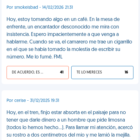
Por smokeisbad - 14/02/2026 21:31
Hoy, estoy tomando algo en un café. En la mesa de
enfrente, un encantador desconocido me mira con
insistencia. Espero impacientemente a que venga a
hablarme. Cuando se va, el camarero me trae un cigarrillo
en el que se había tomado la molestia de escribir su
número. Me lo fumé. FML
DE ACUERDO, ES UNA VIDA HP
41
TE LO MERECES
16
Por cerise - 31/12/2025 19:31
Hoy, en el tren, finjo estar absorta en el paisaje para no
tener que darle dinero a un hombre que pide limosna
(todos lo hemos hecho...). Para llamar mi atención, acercó
su rostro a dos centímetros del mío y me lamió la mejilla.