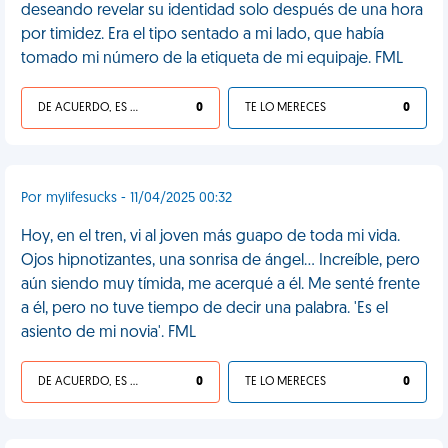
deseando revelar su identidad solo después de una hora
por timidez. Era el tipo sentado a mi lado, que había
tomado mi número de la etiqueta de mi equipaje. FML
DE ACUERDO, ES UNA VIDA HP
0
TE LO MERECES
0
Por mylifesucks - 11/04/2025 00:32
Hoy, en el tren, vi al joven más guapo de toda mi vida.
Ojos hipnotizantes, una sonrisa de ángel... Increíble, pero
aún siendo muy tímida, me acerqué a él. Me senté frente
a él, pero no tuve tiempo de decir una palabra. 'Es el
asiento de mi novia'. FML
DE ACUERDO, ES UNA VIDA HP
0
TE LO MERECES
0