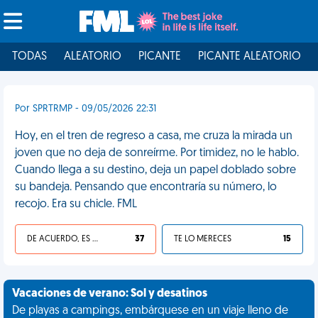
TODAS
ALEATORIO
PICANTE
PICANTE ALEATORIO
Por SPRTRMP - 09/05/2026 22:31
Hoy, en el tren de regreso a casa, me cruza la mirada un
joven que no deja de sonreírme. Por timidez, no le hablo.
Cuando llega a su destino, deja un papel doblado sobre
su bandeja. Pensando que encontraría su número, lo
recojo. Era su chicle. FML
DE ACUERDO, ES UNA VIDA HP
37
TE LO MERECES
15
Vacaciones de verano: Sol y desatinos
De playas a campings, embárquese en un viaje lleno de