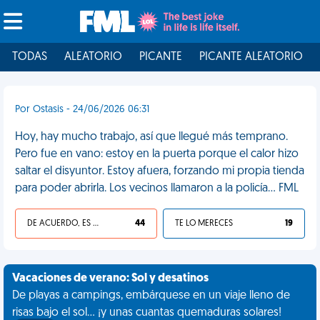
TODAS
ALEATORIO
PICANTE
PICANTE ALEATORIO
Por Ostasis - 24/06/2026 06:31
Hoy, hay mucho trabajo, así que llegué más temprano.
Pero fue en vano: estoy en la puerta porque el calor hizo
saltar el disyuntor. Estoy afuera, forzando mi propia tienda
para poder abrirla. Los vecinos llamaron a la policía... FML
DE ACUERDO, ES UNA VIDA HP
44
TE LO MERECES
19
Vacaciones de verano: Sol y desatinos
De playas a campings, embárquese en un viaje lleno de
risas bajo el sol... ¡y unas cuantas quemaduras solares!