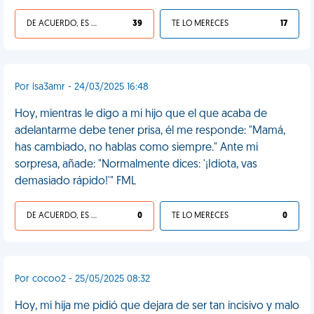
DE ACUERDO, ES UNA VIDA HP
39
TE LO MERECES
17
Por isa3amr - 24/03/2025 16:48
Hoy, mientras le digo a mi hijo que el que acaba de
adelantarme debe tener prisa, él me responde: "Mamá,
has cambiado, no hablas como siempre." Ante mi
sorpresa, añade: "Normalmente dices: '¡Idiota, vas
demasiado rápido!'" FML
DE ACUERDO, ES UNA VIDA HP
0
TE LO MERECES
0
Por cocoo2 - 25/05/2025 08:32
Hoy, mi hija me pidió que dejara de ser tan incisivo y malo