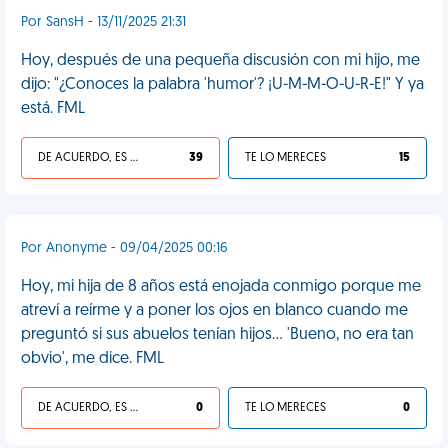
Por SansH - 13/11/2025 21:31
Hoy, después de una pequeña discusión con mi hijo, me
dijo: "¿Conoces la palabra 'humor'? ¡U-M-M-O-U-R-E!" Y ya
está. FML
DE ACUERDO, ES UNA VIDA HP
39
TE LO MERECES
15
Por Anonyme - 09/04/2025 00:16
Hoy, mi hija de 8 años está enojada conmigo porque me
atreví a reírme y a poner los ojos en blanco cuando me
preguntó si sus abuelos tenían hijos... 'Bueno, no era tan
obvio', me dice. FML
DE ACUERDO, ES UNA VIDA HP
0
TE LO MERECES
0