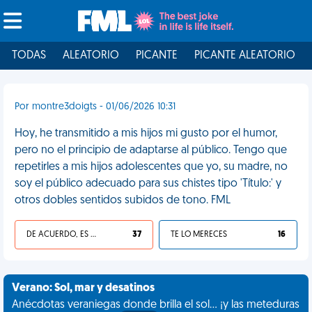
TODAS
ALEATORIO
PICANTE
PICANTE ALEATORIO
Por montre3doigts - 01/06/2026 10:31
Hoy, he transmitido a mis hijos mi gusto por el humor,
pero no el principio de adaptarse al público. Tengo que
repetirles a mis hijos adolescentes que yo, su madre, no
soy el público adecuado para sus chistes tipo 'Título:' y
otros dobles sentidos subidos de tono. FML
DE ACUERDO, ES UNA VIDA HP
37
TE LO MERECES
16
Verano: Sol, mar y desatinos
Anécdotas veraniegas donde brilla el sol... ¡y las meteduras