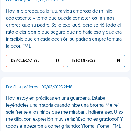
Por Anonyme - 15/03/2026 16:31
Hoy, me preocupa la futura vida amorosa de mi hijo
adolescente y temo que pueda cometer los mismos
errores que su padre. Se lo expliqué, pero se rió todo el
rato diciéndome que seguro que no haría eso y que era
increíble que en cada decisión su padre siempre tomara
la peor. FML
DE ACUERDO, ES UNA VIDA HP
37
TE LO MERECES
14
Por Si tu préfères - 06/03/2025 21:48
Hoy, estoy en prácticas en una guardería. Estaba
leyéndoles una historia cuando hice una broma. Me reí
sola frente a los niños que me miraban, indiferentes. Uno
me dijo, con expresión muy seria: '¡Eso no es gracioso!' Y
todos empezaron a correr gritando: '¡Toma! ¡Toma!' FML