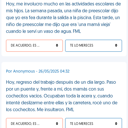
Hoy, me involucro mucho en las actividades escolares de
mis hijos. La semana pasada, una niña de preescolar dijo
que yo era fea durante la salida a la piscina. Esta tarde, un
niño de preescolar me dijo que era 'una mamá vieja'
cuando le serví un vaso de agua. FML
DE ACUERDO, ES UNA VIDA HP
0
TE LO MERECES
0
Por Anonymous - 26/05/2025 04:32
Hoy, regreso del trabajo después de un día largo. Paso
por un puente y, frente a mí, dos mamás con sus
cochecitos vacíos. Ocupaban toda la acera y, cuando
intenté deslizarme entre ellas y la carretera, rocé uno de
los cochecitos. Me insultaron. FML
DE ACUERDO, ES UNA VIDA HP
0
TE LO MERECES
0