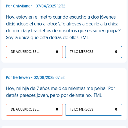
Por Chiwitaner - 07/04/2025 12:32
Hoy, estoy en el metro cuando escucho a dos jóvenes
diciéndose el uno al otro: '¿Te atreves a decirle a la chica
deprimida y fea detrás de nosotros que es super guapa?'
Soy la única que está detrás de ellos. FML
DE ACUERDO, ES UNA VIDA HP
0
TE LO MERECES
0
Por Berlewen - 02/08/2025 07:32
Hoy, mi hija de 7 años me dice mientras me peina: 'Por
detrás pareces joven, pero por delante no.' FML
DE ACUERDO, ES UNA VIDA HP
0
TE LO MERECES
0