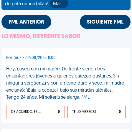
de pata nunca faltan!
Más…
FML ANTERIOR
SIGUIENTE FML
LO MISMO, DIFERENTE SABOR
Por feux - 02/08/2025 11:00
Hoy, paseo con mi madre. De frente vienen tres
encantadores jóvenes a quienes parezco gustarles. Sin
ninguna vergüenza y con un tono duro y seco, mi madre
exclamó: '¡Baja la cabeza!' bajo sus miradas atónitas.
Tengo 24 años. Mi soltería se alarga. FML
DE ACUERDO, ES UNA VIDA HP
0
TE LO MERECES
0