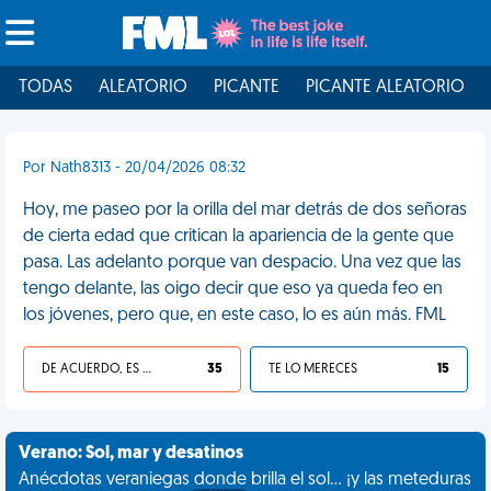
TODAS
ALEATORIO
PICANTE
PICANTE ALEATORIO
Por Nath8313 - 20/04/2026 08:32
Hoy, me paseo por la orilla del mar detrás de dos señoras
de cierta edad que critican la apariencia de la gente que
pasa. Las adelanto porque van despacio. Una vez que las
tengo delante, las oigo decir que eso ya queda feo en
los jóvenes, pero que, en este caso, lo es aún más. FML
DE ACUERDO, ES UNA VIDA HP
35
TE LO MERECES
15
Verano: Sol, mar y desatinos
Anécdotas veraniegas donde brilla el sol... ¡y las meteduras