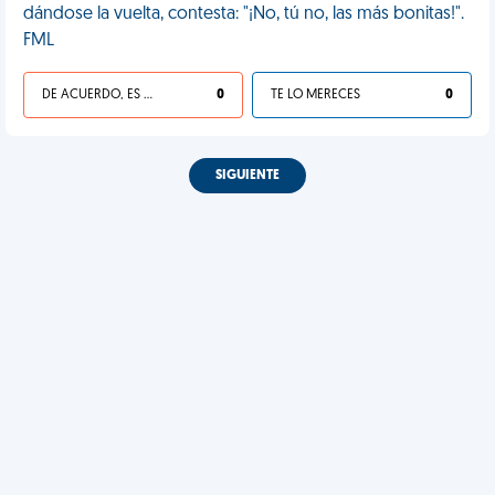
dándose la vuelta, contesta: "¡No, tú no, las más bonitas!".
FML
DE ACUERDO, ES UNA VIDA HP
0
TE LO MERECES
0
SIGUIENTE