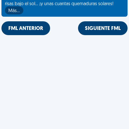
risas bajo el sol... ¡y unas cuantas quemaduras solares!
Más…
FML ANTERIOR
SIGUIENTE FML