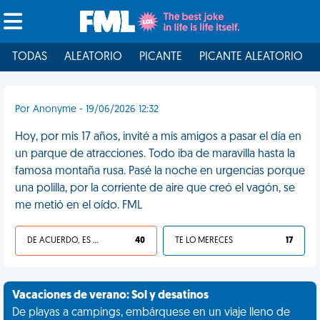
TODAS
ALEATORIO
PICANTE
PICANTE ALEATORIO
Por Anonyme - 19/06/2026 12:32
Hoy, por mis 17 años, invité a mis amigos a pasar el día en
un parque de atracciones. Todo iba de maravilla hasta la
famosa montaña rusa. Pasé la noche en urgencias porque
una polilla, por la corriente de aire que creó el vagón, se
me metió en el oído. FML
DE ACUERDO, ES UNA VIDA HP
40
TE LO MERECES
17
Vacaciones de verano: Sol y desatinos
De playas a campings, embárquese en un viaje lleno de