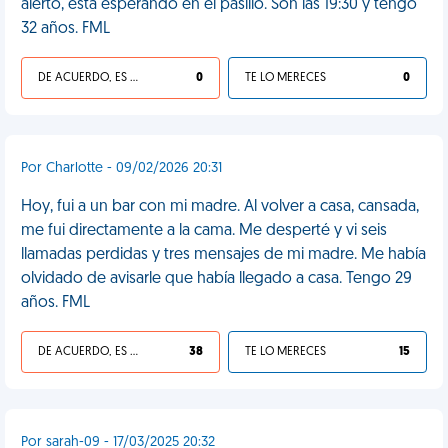
alertó, está esperando en el pasillo. Son las 19:30 y tengo
32 años. FML
DE ACUERDO, ES UNA VIDA HP
0
TE LO MERECES
0
Por Charlotte - 09/02/2026 20:31
Hoy, fui a un bar con mi madre. Al volver a casa, cansada,
me fui directamente a la cama. Me desperté y vi seis
llamadas perdidas y tres mensajes de mi madre. Me había
olvidado de avisarle que había llegado a casa. Tengo 29
años. FML
DE ACUERDO, ES UNA VIDA HP
38
TE LO MERECES
15
Por sarah-09 - 17/03/2025 20:32