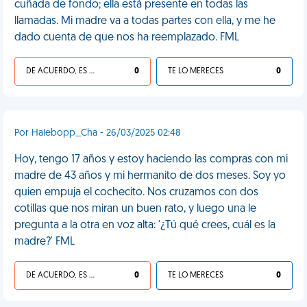
cuñada de fondo; ella está presente en todas las
llamadas. Mi madre va a todas partes con ella, y me he
dado cuenta de que nos ha reemplazado. FML
DE ACUERDO, ES UNA VIDA HP
0
TE LO MERECES
0
Por Halebopp_Cha - 26/03/2025 02:48
Hoy, tengo 17 años y estoy haciendo las compras con mi
madre de 43 años y mi hermanito de dos meses. Soy yo
quien empuja el cochecito. Nos cruzamos con dos
cotillas que nos miran un buen rato, y luego una le
pregunta a la otra en voz alta: '¿Tú qué crees, cuál es la
madre?' FML
DE ACUERDO, ES UNA VIDA HP
0
TE LO MERECES
0