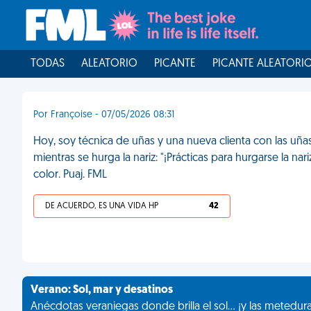
TODAS
ALEATORIO
PICANTE
PICANTE ALEATORI
Por Françoise - 07/05/2026 08:31
Hoy, soy técnica de uñas y una nueva clienta con las uña
mientras se hurga la nariz: "¡Prácticas para hurgarse la na
color. Puaj. FML
DE ACUERDO, ES UNA VIDA HP
42
Verano: Sol, mar y desatinos
Anécdotas veraniegas donde brilla el sol... ¡y las metedur