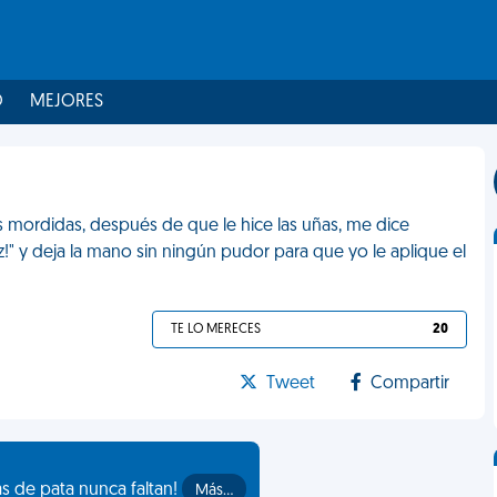
O
MEJORES
s mordidas, después de que le hice las uñas, me dice
riz!" y deja la mano sin ningún pudor para que yo le aplique el
TE LO MERECES
20
Tweet
Compartir
as de pata nunca faltan!
Más…