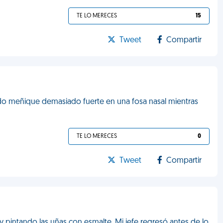
TE LO MERECES
15
Tweet
Compartir
do meñique demasiado fuerte en una fosa nasal mientras
TE LO MERECES
0
Tweet
Compartir
 pintando las uñas con esmalte. Mi jefe regresó antes de lo