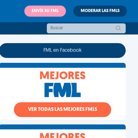
ENVÍE SU FML
MODERAR LAS FMLS
FML en Facebook
MEJORES
VER TODAS LAS MEJORES FMLS