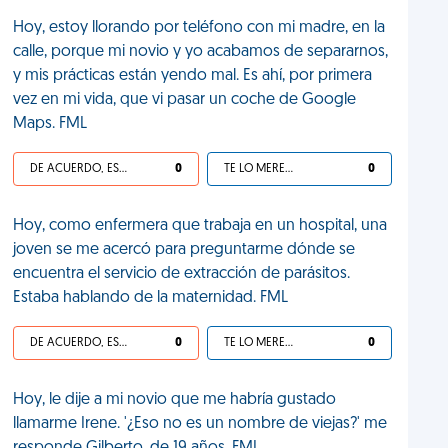
Hoy, estoy llorando por teléfono con mi madre, en la
calle, porque mi novio y yo acabamos de separarnos,
y mis prácticas están yendo mal. Es ahí, por primera
vez en mi vida, que vi pasar un coche de Google
Maps. FML
DE ACUERDO, ES UNA VIDA HP
0
TE LO MERECES
0
Hoy, como enfermera que trabaja en un hospital, una
joven se me acercó para preguntarme dónde se
encuentra el servicio de extracción de parásitos.
Estaba hablando de la maternidad. FML
DE ACUERDO, ES UNA VIDA HP
0
TE LO MERECES
0
Hoy, le dije a mi novio que me habría gustado
llamarme Irene. '¿Eso no es un nombre de viejas?' me