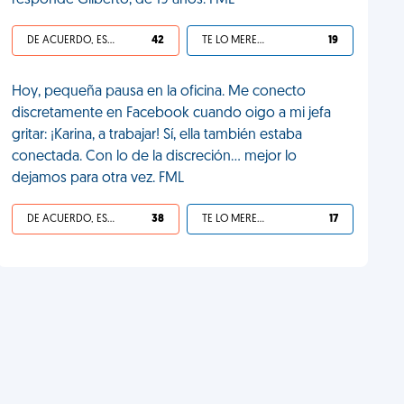
responde Gilberto, de 19 años. FML
DE ACUERDO, ES UNA VIDA HP
42
TE LO MERECES
19
Hoy, pequeña pausa en la oficina. Me conecto
discretamente en Facebook cuando oigo a mi jefa
gritar: ¡Karina, a trabajar! Sí, ella también estaba
conectada. Con lo de la discreción... mejor lo
dejamos para otra vez. FML
DE ACUERDO, ES UNA VIDA HP
38
TE LO MERECES
17