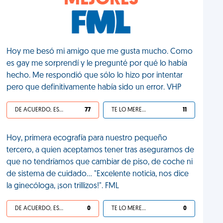
MEJORES
Hoy me besó mi amigo que me gusta mucho. Como
es gay me sorprendí y le pregunté por qué lo había
hecho. Me respondió que sólo lo hizo por intentar
pero que definitivamente había sido un error. VHP
DE ACUERDO, ES UNA VIDA HP
77
TE LO MERECES
11
Hoy, primera ecografía para nuestro pequeño
tercero, a quien aceptamos tener tras asegurarnos de
que no tendríamos que cambiar de piso, de coche ni
de sistema de cuidado... "Excelente noticia, nos dice
la ginecóloga, ¡son trillizos!". FML
DE ACUERDO, ES UNA VIDA HP
0
TE LO MERECES
0