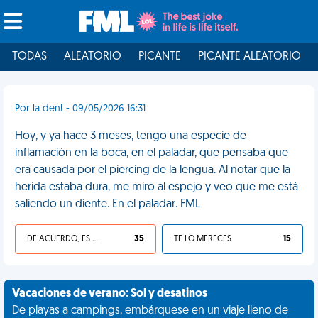
TODAS
ALEATORIO
PICANTE
PICANTE ALEATORIO
Por la dent - 09/05/2026 16:31
Hoy, y ya hace 3 meses, tengo una especie de
inflamación en la boca, en el paladar, que pensaba que
era causada por el piercing de la lengua. Al notar que la
herida estaba dura, me miro al espejo y veo que me está
saliendo un diente. En el paladar. FML
DE ACUERDO, ES UNA VIDA HP
35
TE LO MERECES
15
Vacaciones de verano: Sol y desatinos
De playas a campings, embárquese en un viaje lleno de