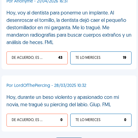
Por Anonyme - 21/04/2026 16:31
Hoy, voy al dentista para ponerme un implante. Al
desenroscar el tornillo, la dentista dejó caer el pequeño
destornillador en mi garganta. Me lo tragué. Me
mandaron radiografías para buscar cuerpos extraños y un
análisis de heces. FML
DE ACUERDO, ES UNA VIDA HP
43
TE LO MERECES
19
Por LordOfThePiercing - 28/03/2025 10:32
Hoy, durante un beso violento y apasionado con mi
novia, me tragué su piercing del labio. Glup. FML
DE ACUERDO, ES UNA VIDA HP
0
TE LO MERECES
0