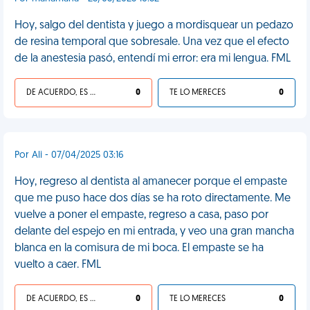
Hoy, salgo del dentista y juego a mordisquear un pedazo
de resina temporal que sobresale. Una vez que el efecto
de la anestesia pasó, entendí mi error: era mi lengua. FML
DE ACUERDO, ES UNA VIDA HP
0
TE LO MERECES
0
Por Ali - 07/04/2025 03:16
Hoy, regreso al dentista al amanecer porque el empaste
que me puso hace dos días se ha roto directamente. Me
vuelve a poner el empaste, regreso a casa, paso por
delante del espejo en mi entrada, y veo una gran mancha
blanca en la comisura de mi boca. El empaste se ha
vuelto a caer. FML
DE ACUERDO, ES UNA VIDA HP
0
TE LO MERECES
0