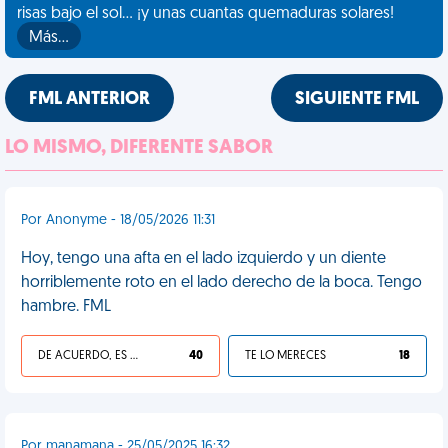
risas bajo el sol... ¡y unas cuantas quemaduras solares!
Más…
FML ANTERIOR
SIGUIENTE FML
LO MISMO, DIFERENTE SABOR
Por Anonyme - 18/05/2026 11:31
Hoy, tengo una afta en el lado izquierdo y un diente
horriblemente roto en el lado derecho de la boca. Tengo
hambre. FML
DE ACUERDO, ES UNA VIDA HP
40
TE LO MERECES
18
Por manamana - 25/05/2025 16:32