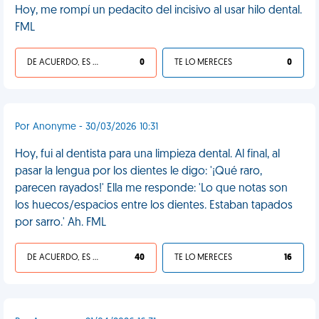
Hoy, me rompí un pedacito del incisivo al usar hilo dental.
FML
DE ACUERDO, ES UNA VIDA HP
0
TE LO MERECES
0
Por Anonyme - 30/03/2026 10:31
Hoy, fui al dentista para una limpieza dental. Al final, al
pasar la lengua por los dientes le digo: '¡Qué raro,
parecen rayados!' Ella me responde: 'Lo que notas son
los huecos/espacios entre los dientes. Estaban tapados
por sarro.' Ah. FML
DE ACUERDO, ES UNA VIDA HP
40
TE LO MERECES
16