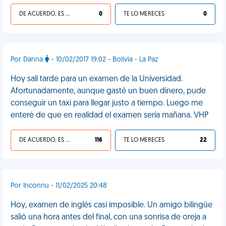
DE ACUERDO, ES UNA VIDA HP
0
TE LO MERECES
0
Por Danna
- 10/02/2017 19:02 - Bolivia - La Paz
Hoy salí tarde para un examen de la Universidad.
Afortunadamente, aunque gasté un buen dinero, pude
conseguir un taxi para llegar justo a tiempo. Luego me
enteré de que en realidad el examen sería mañana. VHP
DE ACUERDO, ES UNA VIDA HP
116
TE LO MERECES
22
Por Inconnu - 11/02/2025 20:48
Hoy, examen de inglés casi imposible. Un amigo bilingüe
salió una hora antes del final, con una sonrisa de oreja a