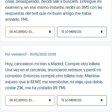
oreja. Desesperado, decidí salir a buscarlo. Entregué mi
examen y, en ese mismo instante, recibí un SMS con las
respuestas del test que mi buen amigo me había
enviado. FML
DE ACUERDO, ES UNA VIDA HP
0
TE LO MERECES
0
Por vivelasncf - 19/05/2025 03:00
Hoy, cancelaron mi tren a Madrid. Compré otro billete.
Una vez en el cercanías, anunciaron retrasos y perdí mi
conexión. Entonces compré otro billete más. Mientras
espero que la RENFE me reembolse, mi viaje, que debía
costar 23€, me ha costado 99. FML
DE ACUERDO, ES UNA VIDA HP
0
TE LO MERECES
0