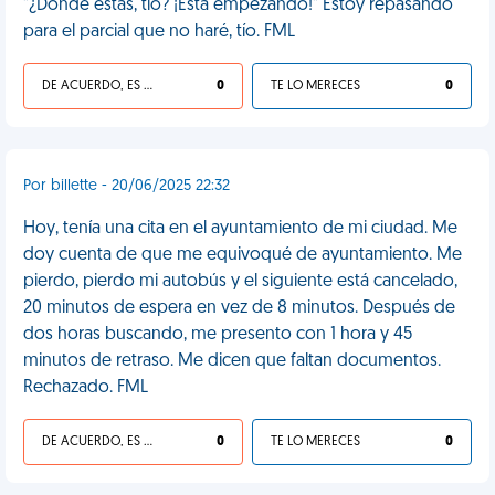
"¿Dónde estás, tío? ¡Está empezando!" Estoy repasando
para el parcial que no haré, tío. FML
DE ACUERDO, ES UNA VIDA HP
0
TE LO MERECES
0
Por billette - 20/06/2025 22:32
Hoy, tenía una cita en el ayuntamiento de mi ciudad. Me
doy cuenta de que me equivoqué de ayuntamiento. Me
pierdo, pierdo mi autobús y el siguiente está cancelado,
20 minutos de espera en vez de 8 minutos. Después de
dos horas buscando, me presento con 1 hora y 45
minutos de retraso. Me dicen que faltan documentos.
Rechazado. FML
DE ACUERDO, ES UNA VIDA HP
0
TE LO MERECES
0