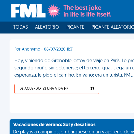
TODAS
ALEATORIO
PICANTE
PICANTE ALEATORI
Por Anonyme - 06/07/2026 11:31
Hoy, viniendo de Grenoble, estoy de viaje en París. Le pr
segundo gruñó sin detenerse; el tercero, igual. Llega un
esperanza, le pido el camino. En vano: era un turista. FML
DE ACUERDO, ES UNA VIDA HP
37
Vacaciones de verano: Sol y desatinos
De playas a campings, embárquese en un viaje lleno de ris