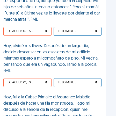
Le respondí que no, aunque yo fuera la culpable. Mi
hijo de seis años intervino entonces: "¡Pero sí, mamá!
¡Fuiste tú la última vez, te lo llevaste por delante al dar
marcha atrás!". FML
DE ACUERDO, ES UNA VIDA HP
0
TE LO MERECES
0
Hoy, olvidé mis llaves. Después de un largo día,
decido descansar en las escaleras de mi edificio
mientras espero a mi compañero de piso. Mi vecina,
pensando que era un vagabundo, llamó a la policía.
FML
DE ACUERDO, ES UNA VIDA HP
0
TE LO MERECES
0
Hoy, fui a la Caisse Primaire d'Assurance Maladie
después de hacer una fila monstruosa. Hago mi
discurso a la señora de la recepción, quien me