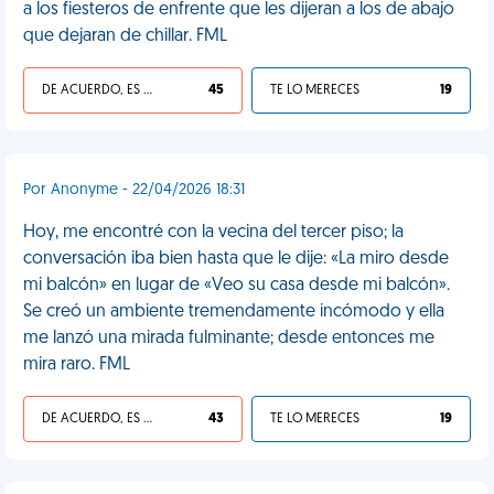
a los fiesteros de enfrente que les dijeran a los de abajo
que dejaran de chillar. FML
DE ACUERDO, ES UNA VIDA HP
45
TE LO MERECES
19
Por Anonyme - 22/04/2026 18:31
Hoy, me encontré con la vecina del tercer piso; la
conversación iba bien hasta que le dije: «La miro desde
mi balcón» en lugar de «Veo su casa desde mi balcón».
Se creó un ambiente tremendamente incómodo y ella
me lanzó una mirada fulminante; desde entonces me
mira raro. FML
DE ACUERDO, ES UNA VIDA HP
43
TE LO MERECES
19