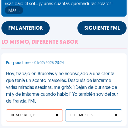
risas bajo el sol... ¡y unas cuantas quemaduras solares!
Más…
FML ANTERIOR
SIGUIENTE FML
LO MISMO, DIFERENTE SABOR
Por peuchere - 01/02/2025 23:24
Hoy, trabajo en Bruselas y he aconsejado a una clienta
que tenía un acento marsellés. Después de lanzarme
varias miradas asesinas, me gritó: "¡Dejen de burlarse de
mí y de imitarme cuando hablo!" Yo también soy del sur
de Francia. FML
DE ACUERDO, ES UNA VIDA HP
0
TE LO MERECES
0