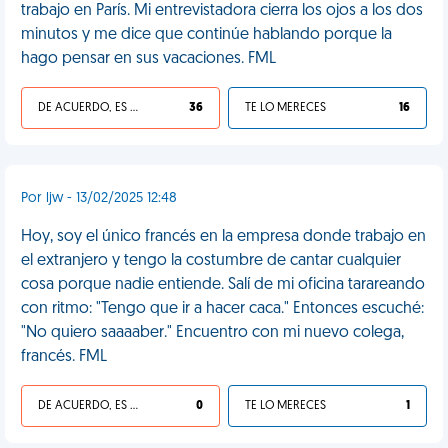
trabajo en París. Mi entrevistadora cierra los ojos a los dos
minutos y me dice que continúe hablando porque la
hago pensar en sus vacaciones. FML
DE ACUERDO, ES UNA VIDA HP
36
TE LO MERECES
16
Por ljw - 13/02/2025 12:48
Hoy, soy el único francés en la empresa donde trabajo en
el extranjero y tengo la costumbre de cantar cualquier
cosa porque nadie entiende. Salí de mi oficina tarareando
con ritmo: "Tengo que ir a hacer caca." Entonces escuché:
"No quiero saaaaber." Encuentro con mi nuevo colega,
francés. FML
DE ACUERDO, ES UNA VIDA HP
0
TE LO MERECES
1