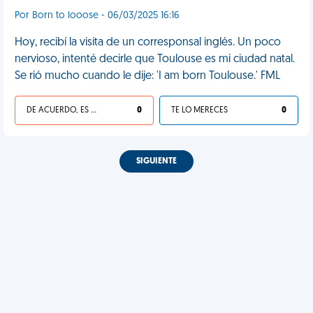
Por Born to looose - 06/03/2025 16:16
Hoy, recibí la visita de un corresponsal inglés. Un poco
nervioso, intenté decirle que Toulouse es mi ciudad natal.
Se rió mucho cuando le dije: 'I am born Toulouse.' FML
DE ACUERDO, ES UNA VIDA HP
0
TE LO MERECES
0
SIGUIENTE