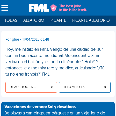
TODAS
ALEATORIO
PICANTE
PICANTE ALEATORIO
Por glue - 11/04/2025 03:48
Hoy, me instalo en París. Vengo de una ciudad del sur,
con un buen acento meridional. Me encuentro a mi
vecina en el balcón y le sonrío diciéndole: "¡Hola!" Y
entonces, ella me mira raro y me dice, articulando: "¿Tú...
tú no eres francés?" FML
DE ACUERDO, ES UNA VIDA HP
0
TE LO MERECES
0
Vacaciones de verano: Sol y desatinos
De playas a campings, embárquese en un viaje lleno de